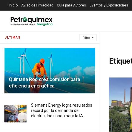
Inicio
Aviso de Privacidad
Guía para Autores
Eventos y Exposiciones
ÚLTIMAS
Filtro
Etique
Quintana Roo crea comisión para
eficiencia energética
Siemens Energy logra resultados
récord por la demanda de
electricidad usada para la IA