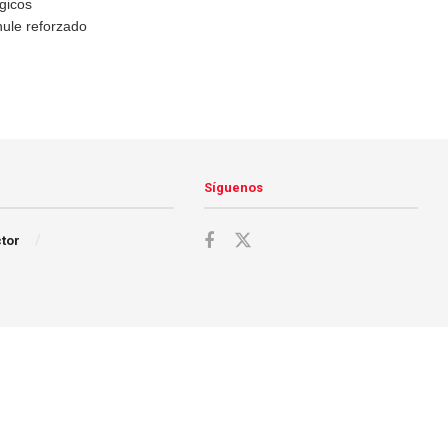
gicos
hule reforzado
Síguenos
ctor