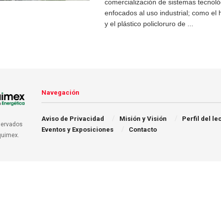
comercialización de sistemas tecnoló
enfocados al uso industrial; como el 
y el plástico policloruro de ...
Navegación
Aviso de Privacidad
Misión y Visión
Perfil del le
servados
Eventos y Exposiciones
Contacto
quimex.