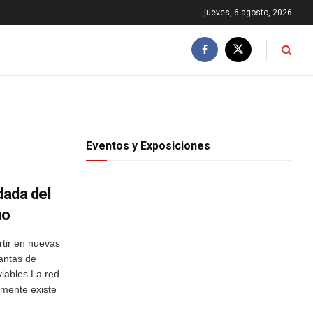
jueves, 6 agosto, 2026
Eventos y Exposiciones
dada del
no
tir en nuevas
lantas de
iables La red
lmente existe