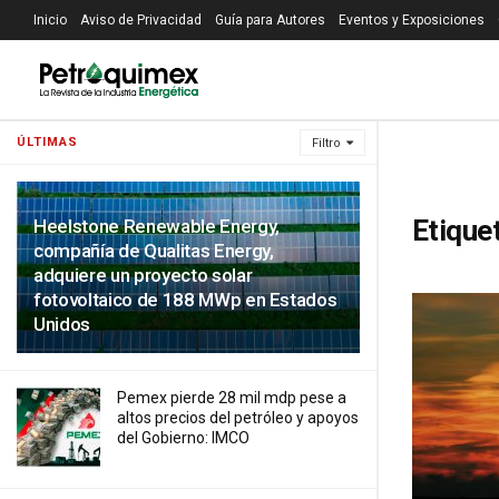
Inicio
Aviso de Privacidad
Guía para Autores
Eventos y Exposiciones
ÚLTIMAS
Filtro
Etique
Heelstone Renewable Energy,
compañía de Qualitas Energy,
adquiere un proyecto solar
fotovoltaico de 188 MWp en Estados
Unidos
Pemex pierde 28 mil mdp pese a
altos precios del petróleo y apoyos
del Gobierno: IMCO