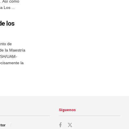
n. Así como
a Los ...
de los
ento de
e la Maestría
DCSH/UAM-
cisamente la
Síguenos
ctor