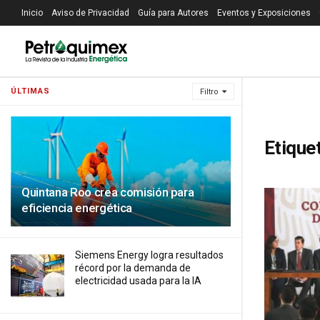
Inicio
Aviso de Privacidad
Guía para Autores
Eventos y Exposiciones
ÚLTIMAS
Filtro
Etique
Quintana Roo crea comisión para
eficiencia energética
Siemens Energy logra resultados
récord por la demanda de
electricidad usada para la IA