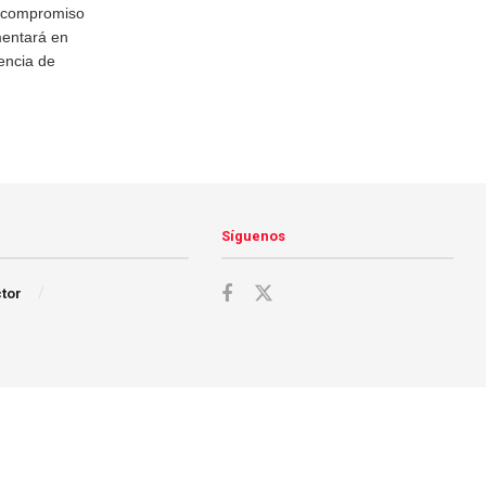
l compromiso
mentará en
encia de
Síguenos
ctor