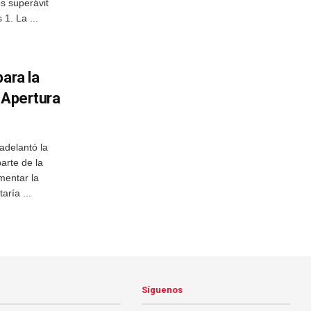
s superávit
1. La ...
ara la
 Apertura
delantó la
arte de la
omentar la
aría ...
Síguenos