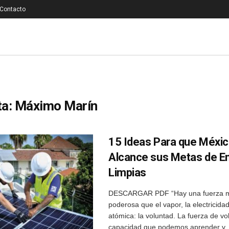
Contacto
ta:
Máximo Marín
15 Ideas Para que Méxi
Alcance sus Metas de E
Limpias
DESCARGAR PDF “Hay una fuerza m
poderosa que el vapor, la electricidad
atómica: la voluntad. La fuerza de v
capacidad que podemos aprender y .