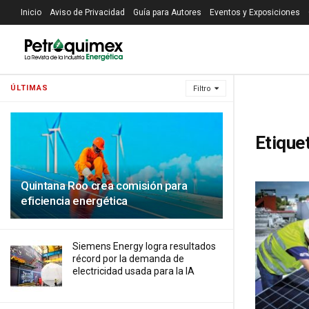
Inicio
Aviso de Privacidad
Guía para Autores
Eventos y Exposiciones
ÚLTIMAS
Filtro
Etique
Quintana Roo crea comisión para
eficiencia energética
Siemens Energy logra resultados
récord por la demanda de
electricidad usada para la IA