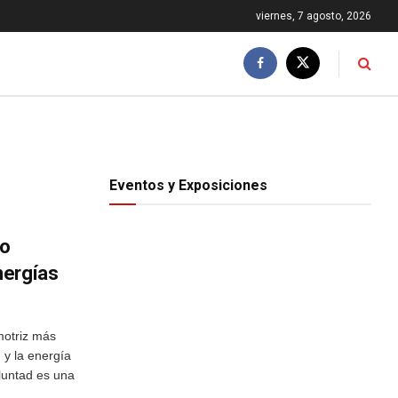
viernes, 7 agosto, 2026
Eventos y Exposiciones
co
nergías
otriz más
 y la energía
oluntad es una
..