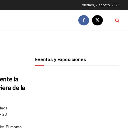
viernes, 7 agosto, 2026
Eventos y Exposiciones
ente la
iera de la
leos
• 23
do• El monto