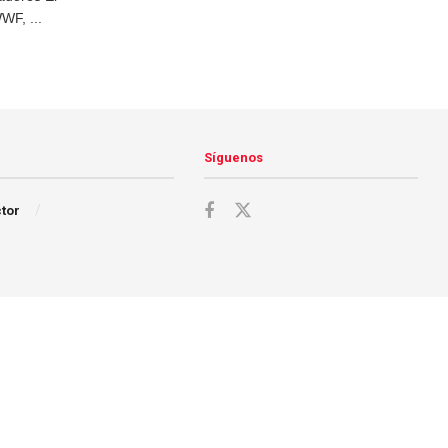
WF, ...
Síguenos
ctor