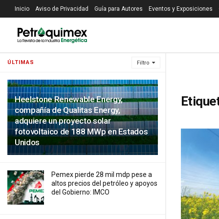
Inicio
Aviso de Privacidad
Guía para Autores
Eventos y Exposiciones
ÚLTIMAS
Filtro
Etique
Heelstone Renewable Energy,
compañía de Qualitas Energy,
adquiere un proyecto solar
fotovoltaico de 188 MWp en Estados
Unidos
Pemex pierde 28 mil mdp pese a
altos precios del petróleo y apoyos
del Gobierno: IMCO