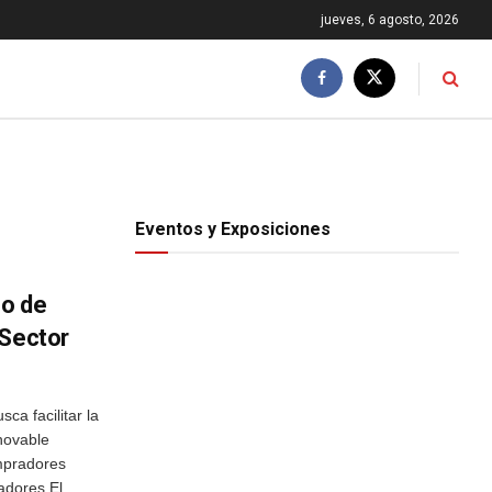
jueves, 6 agosto, 2026
Eventos y Exposiciones
eo de
 Sector
 facilitar la
enovable
mpradores
adores El