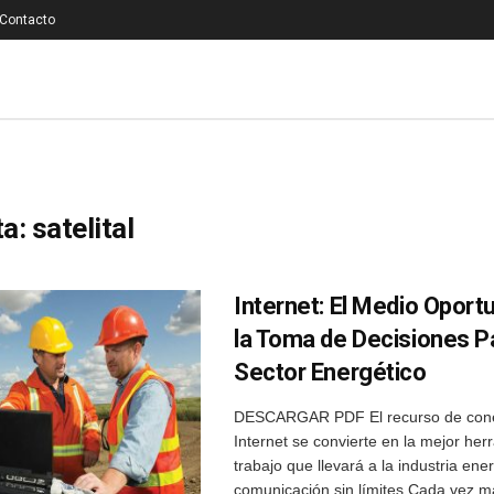
Contacto
ta:
satelital
Internet: El Medio Oport
la Toma de Decisiones Pa
Sector Energético
DESCARGAR PDF El recurso de cone
Internet se convierte en la mejor her
trabajo que llevará a la industria ene
comunicación sin límites Cada vez má