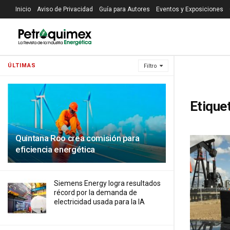
Inicio
Aviso de Privacidad
Guía para Autores
Eventos y Exposiciones
ÚLTIMAS
Filtro
Etique
Quintana Roo crea comisión para
eficiencia energética
Siemens Energy logra resultados
récord por la demanda de
electricidad usada para la IA