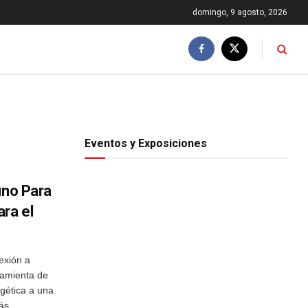
domingo, 9 agosto, 2026
Eventos y Exposiciones
uno Para
ra el
xión a
ramienta de
rgética a una
s ...