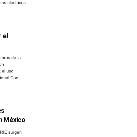
mas eléctricos
 el
bros de la
ron
 el uso
cional Con
es
en México
RIE surgen