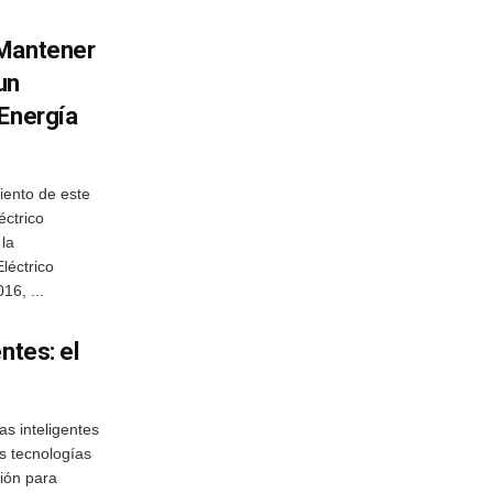
 Mantener
un
 Energía
ento de este
éctrico
 la
Eléctrico
16, ...
ntes: el
 inteligentes
as tecnologías
ión para