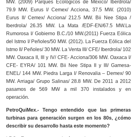
MW. (2009) Parques Ecológicos de México/ Iberdrola/
79.9 MW. Eurus I/ Cemex/ Acciona, 37.5 MW. (2010)
Eurus II/ Cemex/ Acciona/ 212.5 MW. Bii Nee Stipa /
Iberdrola/ 26.35 MW. La Mata /EDF-EN/67.5 MW.La
Rumorosa I/ Gobierno B.C./10 MW.(2011) Fuerza Eólica
del Istmo I/ Peñoles/50 MW. (2012). La Fuerza Eólica del
Istmo II/ Peñoles/ 30 MW. La Venta III/ CFE/ Iberdrola/ 102
MW. Oaxaca II, III y IV/ CFE- Acciona/306 MW. Oaxaca I/
CFE- EYRA/ 101 MW. Bii Nee Stipa II y III/ Gamesa-
ENEL/ 144 MW. Piedra Larga I/ Renovalia – Demex/ 90
MW. Arriaga/ Grupo Salinas/ 28.8 MW. De 2011 a 2012
pasamos de 569 MW a mil 370 instalados y en
operación.
PetroQuiMex.- Tengo entendido que las primeras
turbinas para generación surgen en los 80s, ¿cómo
describir su desarrollo hasta este momento?