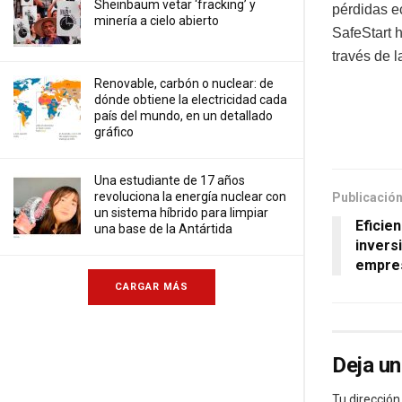
Sheinbaum vetar ‘fracking’ y
pérdidas e
minería a cielo abierto
SafeStart 
través de l
Renovable, carbón o nuclear: de
dónde obtiene la electricidad cada
país del mundo, en un detallado
gráfico
Una estudiante de 17 años
revoluciona la energía nuclear con
Publicación
un sistema híbrido para limpiar
Eficie
una base de la Antártida
inversi
empre
CARGAR MÁS
Deja un
Tu dirección