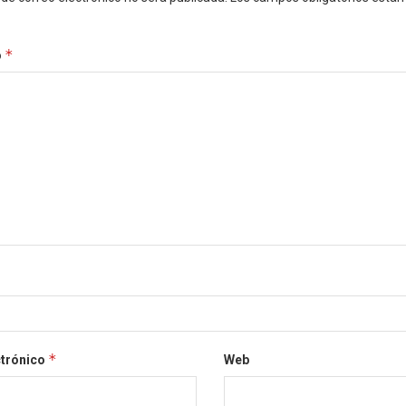
*
o
*
ctrónico
Web