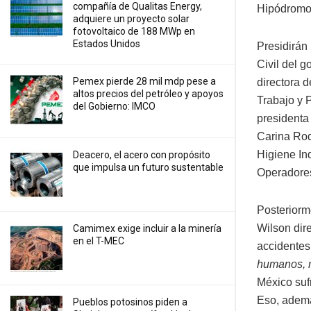
compañía de Qualitas Energy,
Hipódromo 
adquiere un proyecto solar
fotovoltaico de 188 MWp en
Estados Unidos
Presidirán 
Civil del 
Pemex pierde 28 mil mdp pese a
directora 
altos precios del petróleo y apoyos
Trabajo y 
del Gobierno: IMCO
presidenta
Carina Rod
Higiene In
Deacero, el acero con propósito
que impulsa un futuro sustentable
Operadores
Posteriorm
Wilson dir
Camimex exige incluir a la minería
en el T-MEC
accidentes
humanos, 
México sufr
Eso, ademá
Pueblos potosinos piden a