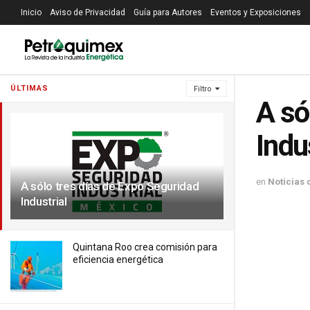
Inicio
Aviso de Privacidad
Guía para Autores
Eventos y Exposiciones
ÚLTIMAS
Filtro
A só
Indu
en
Noticias 
A sólo tres días de Expo Seguridad
Industrial
Quintana Roo crea comisión para
eficiencia energética