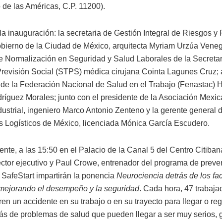
de las Américas, C.P. 11200).
la inauguración: la secretaria de Gestión Integral de Riesgos y
gobierno de la Ciudad de México, arquitecta Myriam Urzúa Veneg
de Normalización en Seguridad y Salud Laborales de la Secretar
Previsión Social (STPS) médica cirujana Cointa Lagunes Cruz; 
 de la Federación Nacional de Salud en el Trabajo (Fenastac)
ríguez Morales; junto con el presidente de la Asociación Mexi
dustrial, ingeniero Marco Antonio Zenteno y la gerente general 
 Logísticos de México, licenciada Mónica García Escudero.
ente, a las 15:50 en el Palacio de la Canal 5 del Centro Citiba
ector ejecutivo y Paul Crowe, entrenador del programa de preve
 SafeStart impartirán la ponencia
Neurociencia detrás de los fa
mejorando el desempeño y la seguridad
. Cada hora, 47 trabaja
en un accidente en su trabajo o en su trayecto para llegar o reg
s de problemas de salud que pueden llegar a ser muy serios, 