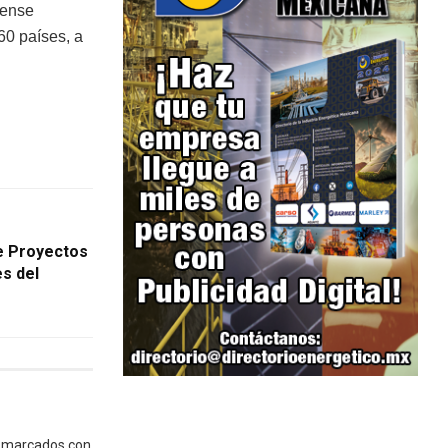
iense
60 países, a
e Proyectos
es del
n marcados con