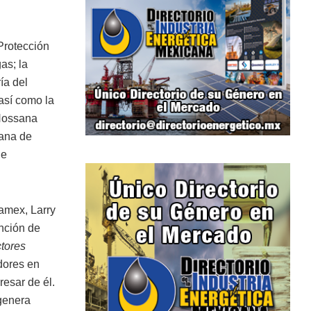
 Protección
as; la
ía del
así como la
 Hossana
cana de
de
namex, Larry
nción de
ctores
dores en
resar de él.
genera