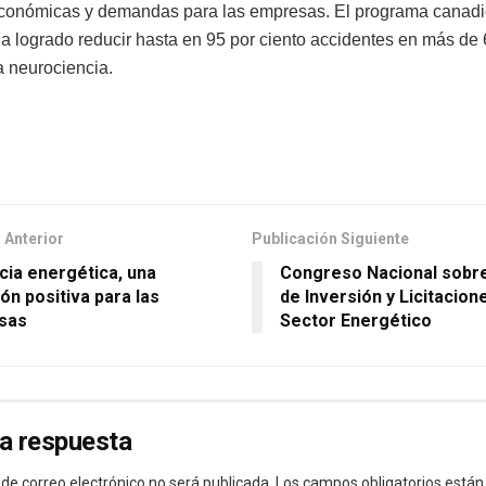
conómicas y demandas para las empresas. El programa canad
ha logrado reducir hasta en 95 por ciento accidentes en más de 
a neurociencia.
 Anterior
Publicación Siguiente
ncia energética, una
Congreso Nacional sobr
ón positiva para las
de Inversión y Licitacion
sas
Sector Energético
a respuesta
 de correo electrónico no será publicada.
Los campos obligatorios está