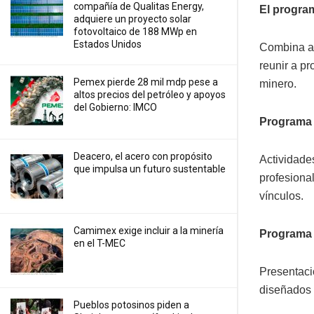
compañía de Qualitas Energy,
El progra
adquiere un proyecto solar
fotovoltaico de 188 MWp en
Estados Unidos
Combina ac
reunir a p
Pemex pierde 28 mil mdp pese a
minero.
altos precios del petróleo y apoyos
del Gobierno: IMCO
Programa 
Deacero, el acero con propósito
Actividade
que impulsa un futuro sustentable
profesiona
vínculos.
Camimex exige incluir a la minería
Programa 
en el T-MEC
Presentaci
diseñados 
Pueblos potosinos piden a