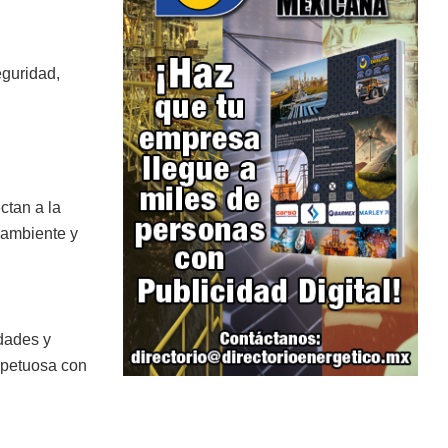
guridad,
ctan a la
o ambiente y
dades y
espetuosa con