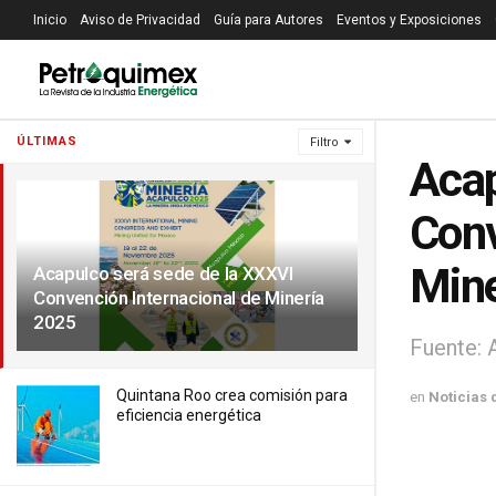
Inicio
Aviso de Privacidad
Guía para Autores
Eventos y Exposiciones
ÚLTIMAS
Filtro
Acap
Conv
Mine
Acapulco será sede de la XXXVI
Convención Internacional de Minería
2025
Fuente:
Quintana Roo crea comisión para
en
Noticias 
eficiencia energética