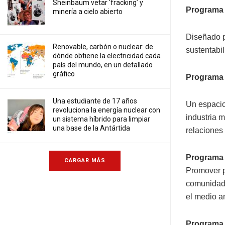
Sheinbaum vetar ‘fracking’ y
Programa 
minería a cielo abierto
Diseñado p
Renovable, carbón o nuclear: de
sustentabil
dónde obtiene la electricidad cada
país del mundo, en un detallado
gráfico
Programa
Una estudiante de 17 años
Un espacio
revoluciona la energía nuclear con
industria m
un sistema híbrido para limpiar
una base de la Antártida
relaciones
Programa 
CARGAR MÁS
Promover p
comunidade
el medio a
Programa