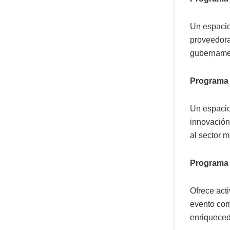
Un espacio
proveedora
gubername
Programa 
Un espacio 
innovación 
al sector m
Programa
Ofrece acti
evento com
enriqueced