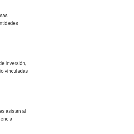
esas
entidades
de inversión,
rio vinculadas
es asisten al
iencia