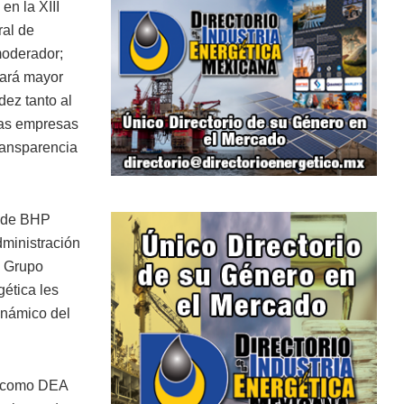
en la XIII
ral de
moderador;
rará mayor
dez tanto al
las empresas
transparencia
s de BHP
dministración
e Grupo
gética les
inámico del
s como DEA