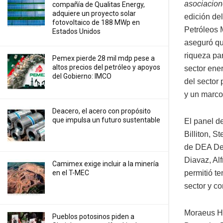
asociacione
compañía de Qualitas Energy,
adquiere un proyecto solar
edición de
fotovoltaico de 188 MWp en
Petróleos 
Estados Unidos
aseguró qu
riqueza par
Pemex pierde 28 mil mdp pese a
altos precios del petróleo y apoyos
sector ene
del Gobierno: IMCO
del sector 
y un marco
Deacero, el acero con propósito
que impulsa un futuro sustentable
El panel d
Billiton, S
de DEA Deu
Diavaz, Al
Camimex exige incluir a la minería
en el T-MEC
permitió t
sector y c
Moraeus Ha
Pueblos potosinos piden a