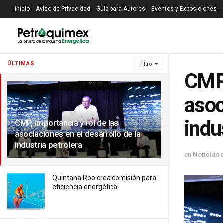
Inicio
Aviso de Privacidad
Guía para Autores
Eventos y Exposiciones
ÚLTIMAS
Filtro
CMP,
asoc
indu
CMP, importancia y rol de las
asociaciones en el desarrollo de la
industria petrolera
en
Noticias 
Quintana Roo crea comisión para
eficiencia energética