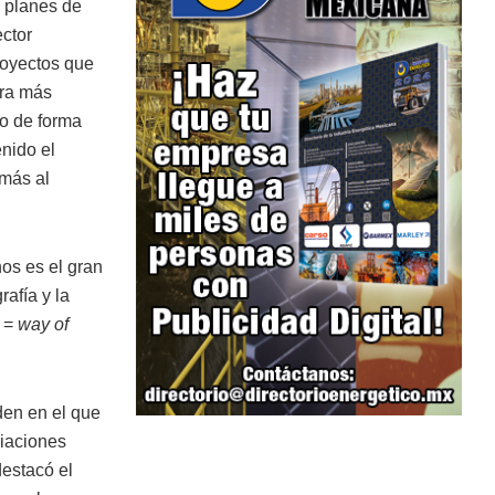
 planes de
ector
royectos que
ara más
o de forma
enido el
 más al
os es el gran
rafía y la
o =
way of
den en el que
ciaciones
destacó el