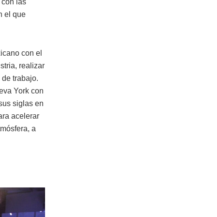
 con las
n el que
xicano con el
ria, realizar
de trabajo.
ueva York con
sus siglas en
ara acelerar
tmósfera, a
.