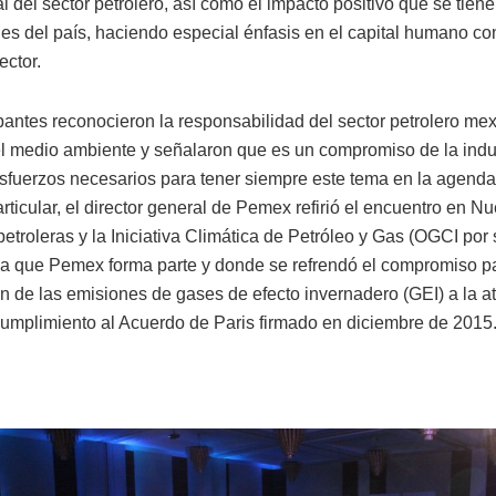
l del sector petrolero, así como el impacto positivo que se tiene
s del país, haciendo especial énfasis en el capital humano co
ector.
ipantes reconocieron la responsabilidad del sector petrolero me
l medio ambiente y señalaron que es un compromiso de la indust
esfuerzos necesarios para tener siempre este tema en la agenda 
rticular, el director general de Pemex refirió el encuentro en N
troleras y la Iniciativa Climática de Petróleo y Gas (OGCI por 
 la que Pemex forma parte y donde se refrendó el compromiso p
ón de las emisiones de gases de efecto invernadero (GEI) a la a
 cumplimiento al Acuerdo de Paris firmado en diciembre de 2015