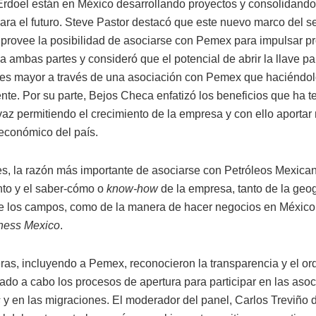
rdoel están en México desarrollando proyectos y consolidando
para el futuro. Steve Pastor destacó que este nuevo marco del s
 provee la posibilidad de asociarse con Pemex para impulsar p
a ambas partes y consideró que el potencial de abrir la llave p
 es mayor a través de una asociación con Pemex que haciéndol
nte. Por su parte, Bejos Checa enfatizó los beneficios que ha t
az permitiendo el crecimiento de la empresa y con ello aportar
 económico del país.
res, la razón más importante de asociarse con Petróleos Mexican
to y el saber-cómo o
know-how
de la empresa, tanto de la geog
e los campos, como de la manera de hacer negocios en Méxic
ness Mexico
.
eras, incluyendo a Pemex, reconocieron la transparencia y el or
vado a cabo los procesos de apertura para participar en las aso
s
y en las migraciones. El moderador del panel, Carlos Treviño 