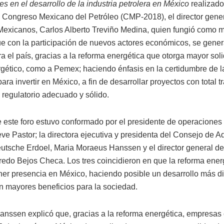
s en el desarrollo de la industria petrolera en México
realizado 
l Congreso Mexicano del Petróleo (CMP-2018), el director gene
Mexicanos, Carlos Alberto Treviño Medina, quien fungió como 
e con la participación de nuevos actores económicos, se gene
a el país, gracias a la reforma energética que otorga mayor soli
rgético, como a Pemex; haciendo énfasis en la certidumbre de 
para invertir en México, a fin de desarrollar proyectos con total 
 regulatorio adecuado y sólido.
e este foro estuvo conformado por el presidente de operacione
teve Pastor; la directora ejecutiva y presidenta del Consejo de A
tsche Erdoel, Maria Moraeus Hanssen y el director general d
fredo Bejos Checa. Los tres coincidieron en que la reforma ener
ener presencia en México, haciendo posible un desarrollo más d
on mayores beneficios para la sociedad.
nssen explicó que, gracias a la reforma energética, empresa