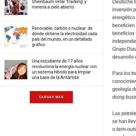
Sheinbaum vetar ‘fracking’ y
Deutsche E
minería a cielo abierto
inversión 
energético
beneficien 
Renovable, carbón o nuclear: de
beneficios
dónde obtiene la electricidad cada
país del mundo, en un detallado
independie
gráfico
Grupo Diav
desarrollo
Una estudiante de 17 años
revoluciona la energía nuclear con
un sistema híbrido para limpiar
Para los t
una base de la Antártida
conocimien
geología d
doing busi
CARGAR MÁS
Las petrol
se han lle
o
farm-out