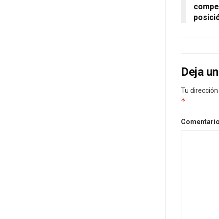
compet
posici
Deja un
Tu dirección
*
Comentari