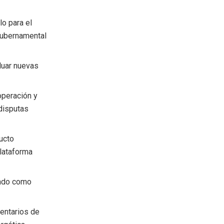
lo para el
gubernamental
luar nuevas
operación y
 disputas
ucto
plataforma
tado como
ventarios de