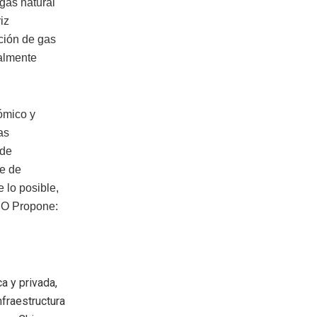
 gas natural
iz
ución de gas
almente
ómico y
as
 de
re de
e lo posible,
MCO Propone:
ca y privada,
nfraestructura