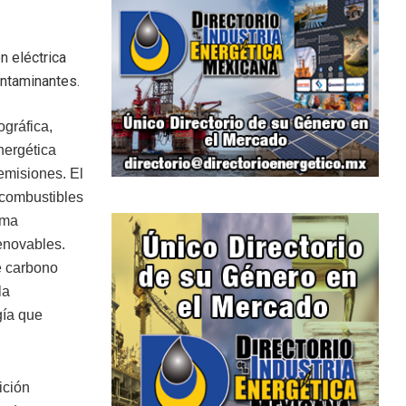
n eléctrica
ontaminantes.
ográfica,
nergética
emisiones. El
 combustibles
ema
enovables.
e carbono
la
gía que
ición