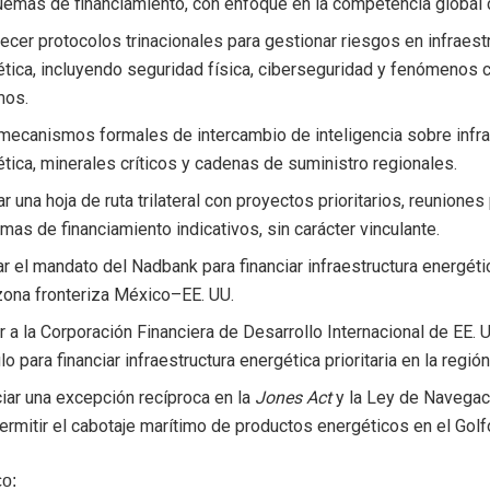
emas de financiamiento, con enfoque en la competencia global 
ecer protocolos trinacionales para gestionar riesgos en infraest
tica, incluyendo seguridad física, ciberseguridad y fenómenos 
mos.
mecanismos formales de intercambio de inteligencia sobre infra
tica, minerales críticos y cadenas de suministro regionales.
r una hoja de ruta trilateral con proyectos prioritarios, reuniones
as de financiamiento indicativos, sin carácter vinculante.
r el mandato del Nadbank para financiar infraestructura energéti
zona fronteriza México–EE. UU.
ar a la Corporación Financiera de Desarrollo Internacional de EE.
lo para financiar infraestructura energética prioritaria en la región
iar una excepción recíproca en la
Jones Act
y la Ley de Navega
ermitir el cabotaje marítimo de productos energéticos en el Gol
o: