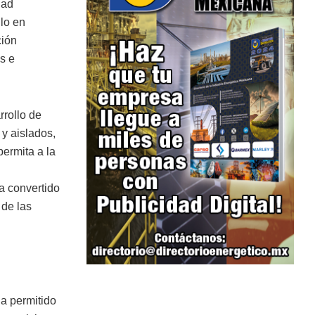
dad
llo en
ción
os e
rrollo de
 y aislados,
permita a la
a convertido
 de las
ha permitido