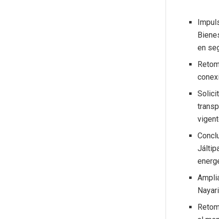
Impuls
Biene
en seg
Retom
conexi
Solici
transp
vigent
Conclu
Jáltip
energé
Ampli
Nayari
Retoma