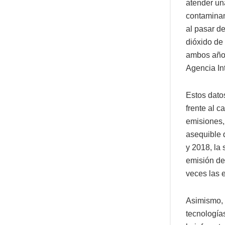
atender un
contaminan
al pasar d
dióxido de
ambos años
Agencia In
Estos datos
frente al 
emisiones, 
asequible 
y 2018, la 
emisión de
veces las 
Asimismo, l
tecnología