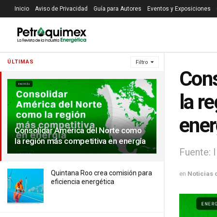
Inicio
Aviso de Privacidad
Guía para Autores
Eventos y Exposiciones
ÚLTIMAS
Filtro
Cons
la r
ener
Consolidar América del Norte como
la región más competitiva en energía
Fuente: 
Quintana Roo crea comisión para
en
Noticias 
eficiencia energética