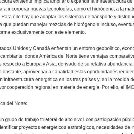
ructura existente implica ampliar o expandir la infraestructura de
para incorporar nuevas tecnologías, como el hidrógeno, a la matr
 Para ello hay que adaptar los sistemas de transporte y distrib
ra que puedan manejar mezclas de hidrógeno e incluso, eventu
forma exclusivamente con este elemento.
tados Unidos y Canadá enfrentan un entorno geopolítico, econ
 cambiante, donde América del Norte tiene ventajas comparativ
s respecto a Europa y Asia, derivado de su relativa abundancia
o obstante, aprovechar a cabalidad estas oportunidades requie
n infraestructura energética en los tres países y, en la medida d
or cooperación regional en materia de energía. Por ello, el I
ca del Norte:
un grupo de trabajo trilateral de alto nivel, con participación públi
dentificar proyectos energéticos estratégicos, necesidades de i