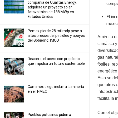
compañía de Qualitas Energy,
compet
adquiere un proyecto solar
fotovoltaico de 188 MWp en
El inc
Estados Unidos
mexica
Pemex pierde 28 mil mdp pese a
altos precios del petróleo y apoyos
América de
del Gobierno: IMCO
climática y
diversific
gas natura
Deacero, el acero con propósito
que impulsa un futuro sustentable
fósiles, re
energético
Esto se de
que otros 
Camimex exige incluir a la minería
en el T-MEC
infraestruc
facilita la
Con el obje
Pueblos potosinos piden a