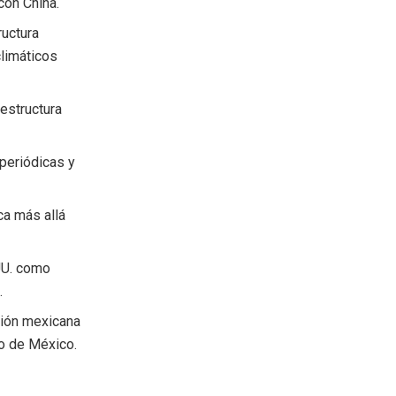
con China.
ructura
climáticos
estructura
 periódicas y
ca más allá
 UU. como
.
ción mexicana
fo de México.