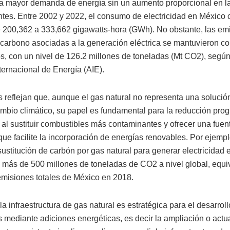
a mayor demanda de energía sin un aumento proporcional en l
tes. Entre 2002 y 2022, el consumo de electricidad en México 
e 200,362 a 333,662 gigawatts-hora (GWh). No obstante, las em
 carbono asociadas a la generación eléctrica se mantuvieron c
, con un nivel de 126.2 millones de toneladas (Mt CO2), según
ternacional de Energía (AIE).
 reflejan que, aunque el gas natural no representa una solución
cambio climático, su papel es fundamental para la reducción pro
al sustituir combustibles más contaminantes y ofrecer una fuent
que facilite la incorporación de energías renovables. Por ejempl
sustitución de carbón por gas natural para generar electricidad e
 más de 500 millones de toneladas de CO2 a nivel global, equiv
emisiones totales de México en 2018.
a infraestructura de gas natural es estratégica para el desarrol
s mediante adiciones energéticas, es decir la ampliación o actu