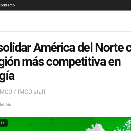
Contacto
olidar América del Norte
egión más competitiva en
gía
IMCO / IMCO staff
del Día