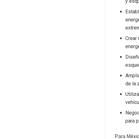
y esqu
Establ
energé
extre
Crear 
energé
Diseña
esquem
Amplia
de la 
Utiliz
vehícu
Negoc
para p
Para Méxic