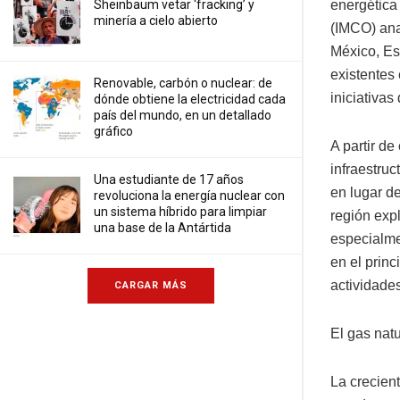
Sheinbaum vetar ‘fracking’ y
energética 
minería a cielo abierto
(IMCO) anal
México, Es
existentes 
Renovable, carbón o nuclear: de
iniciativas
dónde obtiene la electricidad cada
país del mundo, en un detallado
gráfico
A partir de
infraestruc
Una estudiante de 17 años
en lugar de
revoluciona la energía nuclear con
un sistema híbrido para limpiar
región exp
una base de la Antártida
especialme
en el prin
actividades
CARGAR MÁS
El gas nat
La crecient