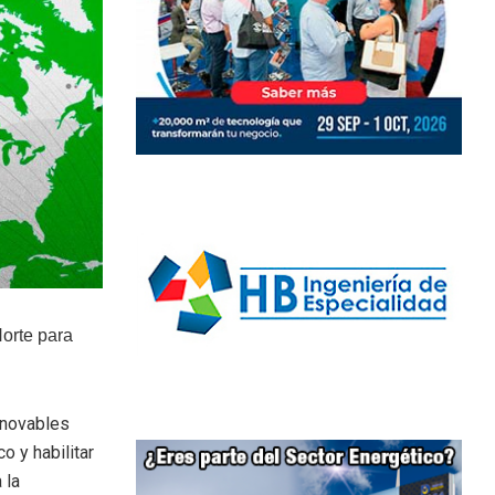
Norte para
enovables
o y habilitar
 la