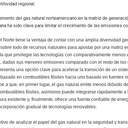
itividad regional.
remento del gas natural norteamericano en la matriz de generació
na ha sido clave para limitar el crecimiento de las emisiones c
l Norte tiene la ventaja de contar con una amplia diversidad ge
 sobre todo de recursos naturales para apostar por una matriz e
ada que privilegie las tecnologías con comparativamente menos 
l, dadas sus menores emisiones comparado con el resto de los
presenta una opción clave para acelerar la transición de un sist
 basado en combustibles fósiles hacia uno basado en fuentes r
be a que, en primer lugar, el gas natural emite menos dióxido d
combustibles fósiles, asimismo puede integrarse rápidamente a 
tura existente y, finalmente, ofrece una fuente confiable de ener
 incorporación gradual de tecnologías renovables.
tivo de analizar el papel del gas natural en la seguridad y trans