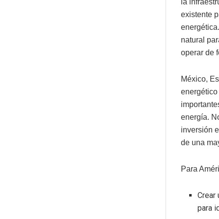
la infraest
existente 
energética.
natural pa
operar de 
México, Es
energético
importante
energía. N
inversión e
de una may
Para Améri
Crear 
para i