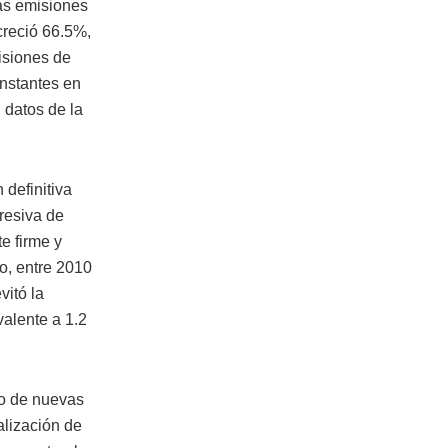
as emisiones
creció 66.5%,
isiones de
onstantes en
 datos de la
 definitiva
gresiva de
e firme y
o, entre 2010
vitó la
alente a 1.2
lo de nuevas
alización de