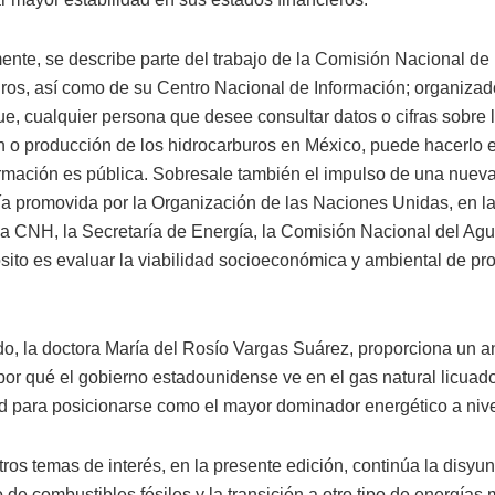
ente, se describe parte del trabajo de la Comisión Nacional de
ros, así como de su Centro Nacional de Información; organizad
ue, cualquier persona que desee consultar datos o cifras sobre 
n o producción de los hidrocarburos en México, puede hacerlo e
ormación es pública. Sobresale también el impulso de una nuev
a promovida por la Organización de las Naciones Unidas, en l
 la CNH, la Secretaría de Energía, la Comisión Nacional del Agua
sito es evaluar la viabilidad socioeconómica y ambiental de pr
ado, la doctora María del Rosío Vargas Suárez, proporciona un an
por qué el gobierno estadounidense ve en el gas natural licuad
d para posicionarse como el mayor dominador energético a nive
os temas de interés, en la presente edición, continúa la disyunt
de combustibles fósiles y la transición a otro tipo de energías