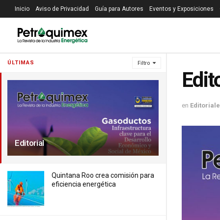
Inicio
Aviso de Privacidad
Guía para Autores
Eventos y Exposiciones
ÚLTIMAS
Filtro
Edito
en
Editorial
Editorial
Quintana Roo crea comisión para
eficiencia energética