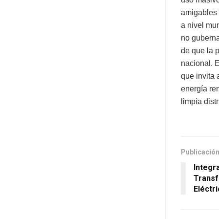
amigables 
a nivel mu
no guberna
de que la 
nacional. 
que invita 
energía re
limpia dis
Publicación
Integr
Transf
Eléctr