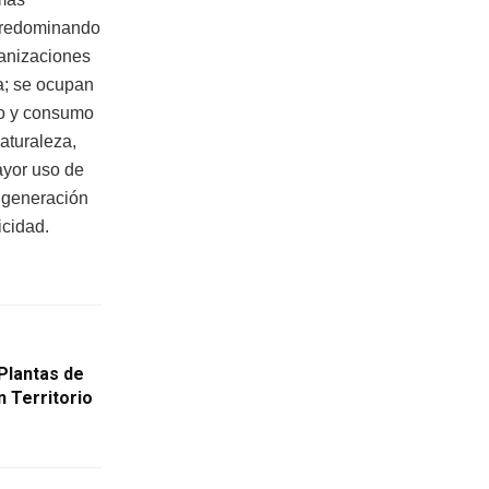
 predominando
ganizaciones
a; se ocupan
do y consumo
aturaleza,
ayor uso de
r generación
icidad.
Plantas de
n Territorio