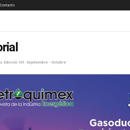
Contacto
rial
es
,
Edición 101: Septiembre - Octubre