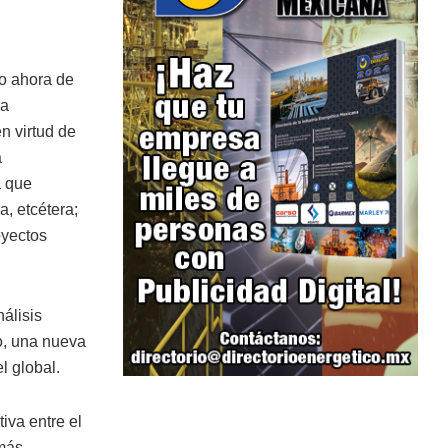
o ahora de
la
n virtud de
a
a que
, etcétera;
oyectos
álisis
o, una nueva
l global.
iva entre el
 más