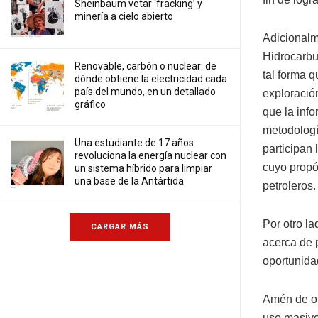
Sheinbaum vetar ‘fracking’ y
minería a cielo abierto
Adicionalm
Hidrocarbu
Renovable, carbón o nuclear: de
tal forma q
dónde obtiene la electricidad cada
país del mundo, en un detallado
exploració
gráfico
que la inf
metodologí
Una estudiante de 17 años
participan
revoluciona la energía nuclear con
cuyo propó
un sistema híbrido para limpiar
una base de la Antártida
petroleros.
Por otro l
CARGAR MÁS
acerca de 
oportunida
Amén de otr
uso masivo 