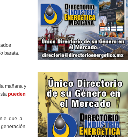
tados
do
barata.
 la mañana y
ista
pueden
n el que la
 generación