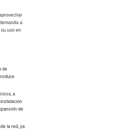
 aprovechar
a demanda a
 su uso en
a de
 produce
ricos, a
instalación
xpansión de
de la red, ya