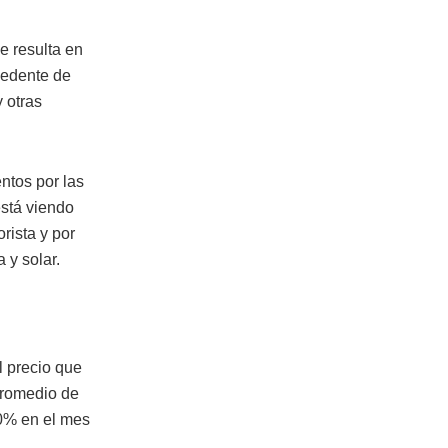
e resulta en
cedente de
 otras
tos por las
stá viendo
rista y por
 y solar.
l precio que
 promedio de
50% en el mes