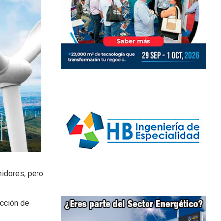
midores, pero
ucción de