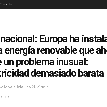
Contacto
rnacional: Europa ha instal
a energía renovable que ah
e un problema inusual:
tricidad demasiado barata
Xataka / Matías S. Zavia
del Día