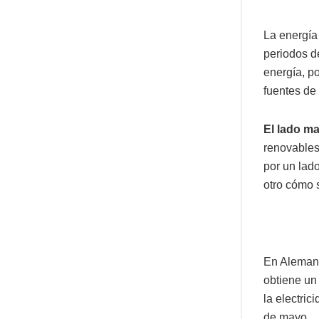
La energía 
periodos d
energía, p
fuentes de
El lado ma
renovables
por un lad
otro cómo s
En Alemania
obtiene un
la electri
de mayo.