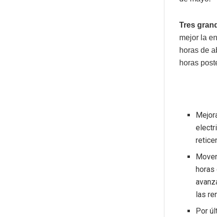
Tres gran
mejor la en
horas de a
horas post
Mejora
electr
retice
Mover 
horas 
avanz
las r
Por úl