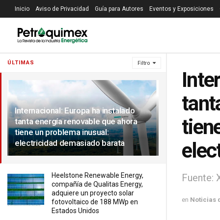
Inicio
Aviso de Privacidad
Guía para Autores
Eventos y Exposiciones
ÚLTIMAS
Filtro
Inte
tant
Internacional: Europa ha instalado
tien
tanta energía renovable que ahora
tiene un problema inusual:
electricidad demasiado barata
elec
Heelstone Renewable Energy,
Fuente: 
compañía de Qualitas Energy,
adquiere un proyecto solar
en
Noticias 
fotovoltaico de 188 MWp en
Estados Unidos