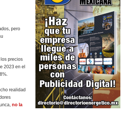
ados, pero
su
 los precios
de 2023 en el
,8%.
cho realidad
dores
nunca,
no la