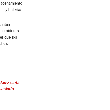
lmacenamiento
ia
, y baterías
esitan
nsumidores.
cer que los
ches.
lado-tanta-
masiado-