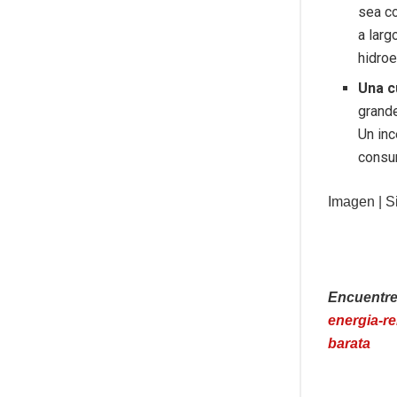
sea co
a larg
hidro
Una c
grand
Un inc
consu
Imagen | 
Encuentre
energia-r
barata