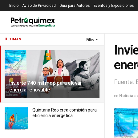
Inicio
Aviso de Privacidad
Guía para Autores
Eventos y Exposiciones
ÚLTIMAS
Filtro
Invi
ener
Fuente: 
Invierte 740 mil mdp para elevar
energía renovable
en
Noticias 
Quintana Roo crea comisión para
eficiencia energética