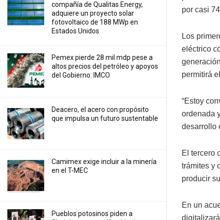
compañía de Qualitas Energy,
por casi 7
adquiere un proyecto solar
fotovoltaico de 188 MWp en
Estados Unidos
Los primer
eléctrico 
Pemex pierde 28 mil mdp pese a
generación
altos precios del petróleo y apoyos
permitirá 
del Gobierno: IMCO
“Estoy con
Deacero, el acero con propósito
ordenada y
que impulsa un futuro sustentable
desarrollo 
El tercero
Camimex exige incluir a la minería
trámites y 
en el T-MEC
producir su
En un acuer
Pueblos potosinos piden a
digitaliza