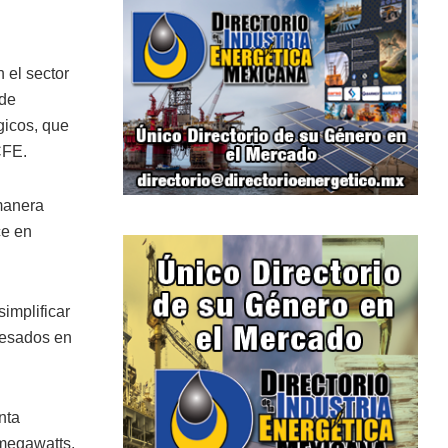
 el sector
 de
gicos, que
CFE.
 manera
ce en
implificar
eresados en
nta
 megawatts,