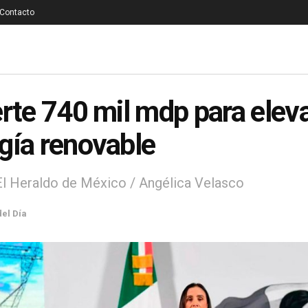
Contacto
erte 740 mil mdp para elev
gía renovable
El Heraldo de México / Angélica Velasco
del Día