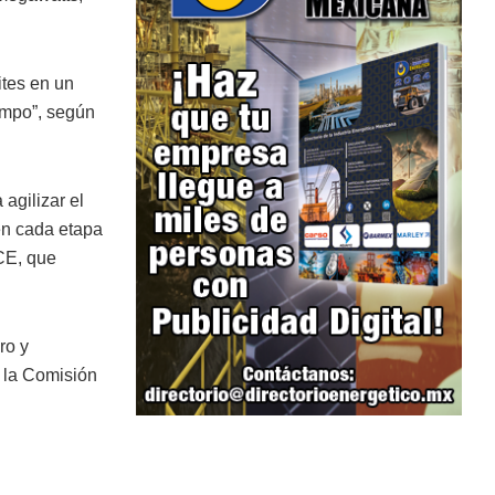
ites en un
iempo”, según
agilizar el
 en cada etapa
CE, que
ro y
 la Comisión