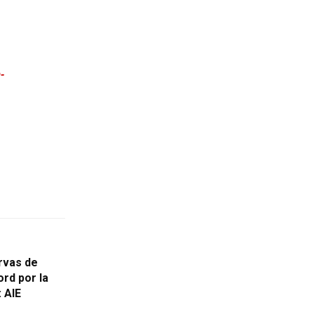
-
rvas de
ord por la
 AIE