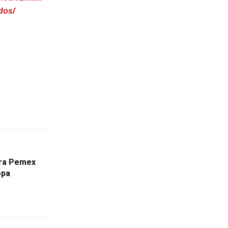
dos/
ara Pemex
opa