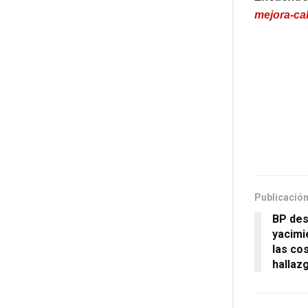
mejora-ca
Publicación
BP des
yacimi
las co
hallaz