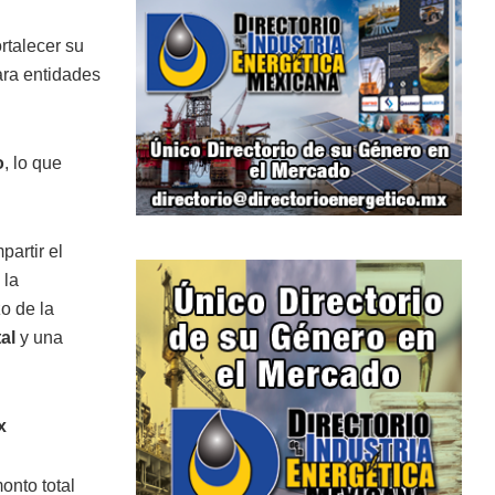
rtalecer su
para entidades
o
, lo que
artir el
 la
o de la
tal
y una
x
onto total