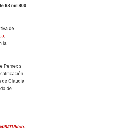
e 98 mil 800
tiva de
co
,
n la
 de Pemex si
calificación
n de Claudia
uda de
08/01/fitch-