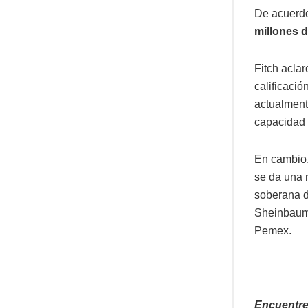
De acuerdo
millones d
Fitch acla
calificaci
actualment
capacidad 
En cambio,
se da una 
soberana d
Sheinbaum 
Pemex.
Encuentre