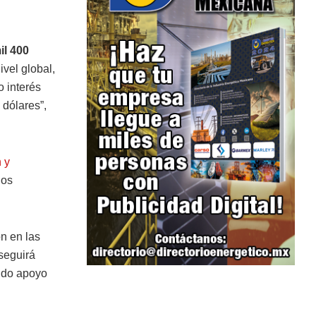
il 400
ivel global,
o interés
 dólares”,
 y
dos
ón en las
 seguirá
ando apoyo