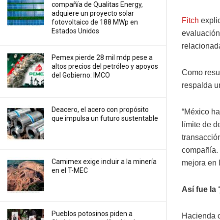
compañía de Qualitas Energy,
adquiere un proyecto solar
Fitch
explic
fotovoltaico de 188 MWp en
Estados Unidos
evaluación
relacionad
Pemex pierde 28 mil mdp pese a
altos precios del petróleo y apoyos
Como resu
del Gobierno: IMCO
respalda u
Deacero, el acero con propósito
“México ha
que impulsa un futuro sustentable
límite de 
transacció
compañía. 
Camimex exige incluir a la minería
mejora en 
en el T-MEC
Así fue la
Pueblos potosinos piden a
Hacienda c