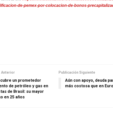
lificacion-de-pemex-por-colocacion-de-bonos-precapitaliza
 Anterior
Publicación Siguiente
cubre un prometedor
Aún con apoyo, deuda p
ento de petróleo y gas en
más costosa que en Eur
stas de Brasil: su mayor
go en 25 años