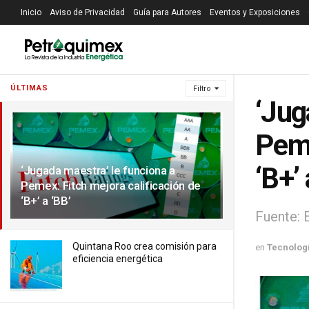
Inicio
Aviso de Privacidad
Guía para Autores
Eventos y Exposiciones
ÚLTIMAS
Filtro
‘Jug
Peme
‘B+’ 
‘Jugada maestra’ le funciona a
Pemex: Fitch mejora calificación de
‘B+’ a ‘BB’
Fuente: 
Quintana Roo crea comisión para
en
Tecnolog
eficiencia energética