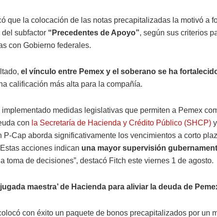
ó que la colocación de las notas precapitalizadas la motivó a fo
 del subfactor
“Precedentes de Apoyo”
, según sus criterios 
as con Gobierno federales.
ltado,
el vínculo entre Pemex y el soberano se ha fortalecid
na calificación más alta para la compañía.
 implementado medidas legislativas que permiten a Pemex comp
deuda con
la Secretaría de Hacienda y Crédito Público (SHCP)
y
n P-Cap aborda significativamente los vencimientos a corto plaz
Estas acciones indican
una mayor supervisión gubernamen
la toma de decisiones”, destacó Fitch este viernes 1 de agosto.
 ‘jugada maestra’ de Hacienda para aliviar la deuda de Peme
olocó con éxito un paquete de bonos precapitalizados por un m