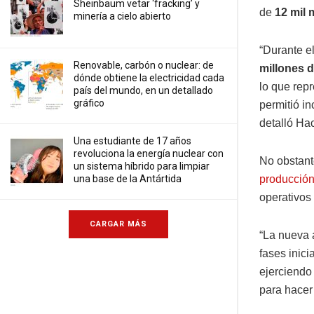
Sheinbaum vetar ‘fracking’ y
de
12 mil 
minería a cielo abierto
“Durante e
Renovable, carbón o nuclear: de
millones d
dónde obtiene la electricidad cada
lo que rep
país del mundo, en un detallado
gráfico
permitió in
detalló Ha
Una estudiante de 17 años
revoluciona la energía nuclear con
No obstant
un sistema híbrido para limpiar
una base de la Antártida
producció
operativos
CARGAR MÁS
“La nueva 
fases inici
ejerciendo
para hacer 