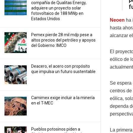
compañía de Qualitas Energy,
f
adquiere un proyecto solar
fotovoltaico de 188 MWp en
Estados Unidos
Neoen
ha 
hasta ahora
Pemex pierde 28 mil mdp pese a
alcanzar e
altos precios del petróleo y apoyos
del Gobierno: IMCO
El proyect
eólico de 
Deacero, el acero con propósito
actualment
que impulsa un futuro sustentable
Se espera 
centros de
Camimex exige incluir a la minería
eólica, sol
en el T-MEC
dependa de
perspectiv
Pueblos potosinos piden a
La primera 