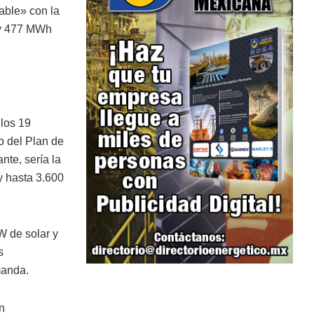
able» con la
 y 477 MWh
los 19
o del Plan de
te, sería la
y hasta 3.600
 de solar y
s
manda.
n