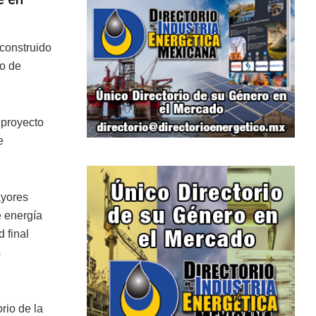
 construido
vo de
 proyecto
e
ayores
e energía
 final
s
rio de la