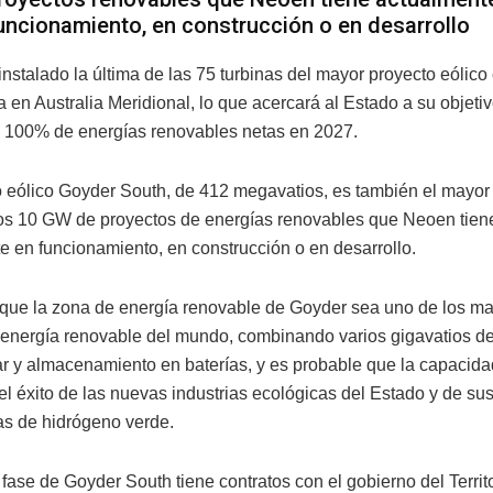
uncionamiento, en construcción o en desarrollo
instalado la última de las 75 turbinas del mayor proyecto eólico
 en Australia Meridional, lo que acercará al Estado a su objeti
l 100% de energías renovables netas en 2027.
o eólico Goyder South, de 412 megavatios, es también el mayor
los 10 GW de proyectos de energías renovables que Neoen tien
e en funcionamiento, en construcción o en desarrollo.
que la zona de energía renovable de Goyder sea uno de los m
 energía renovable del mundo, combinando varios gigavatios d
ar y almacenamiento en baterías, y es probable que la capacidad
l éxito de las nuevas industrias ecológicas del Estado y de su
as de hidrógeno verde.
fase de Goyder South tiene contratos con el gobierno del Territo