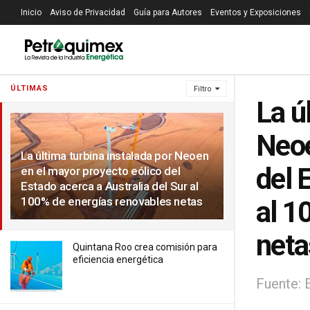
Inicio
Aviso de Privacidad
Guía para Autores
Eventos y Exposiciones
ÚLTIMAS
Filtro
La ú
Neoe
La última turbina instalada por Neoen
del 
en el mayor proyecto eólico del
Estado acerca a Australia del Sur al
100% de energías renovables netas
al 1
neta
Quintana Roo crea comisión para
eficiencia energética
Fuente: 