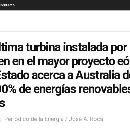
Contacto
ltima turbina instalada por
n en el mayor proyecto eó
Estado acerca a Australia d
00% de energías renovable
s
El Periódico de la Energía / José A. Roca