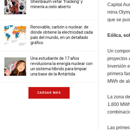
Sheinbaum vetar ‘fracking’ y
Capital Au
minería a cielo abierto
mina Olymp
que se pus
Renovable, carbón o nuclear: de
dónde obtiene la electricidad cada
Eólica, so
país del mundo, en un detallado
gráfico
Un compone
Una estudiante de 17 años
proyectos 
revoluciona la energía nuclear con
Inversión 
un sistema híbrido para limpiar
primera fa
una base de la Antártida
MWh de alm
CARGAR MÁS
La zona de
1.800 MWh 
combinacio
Las primer