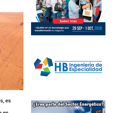
s, es
e en