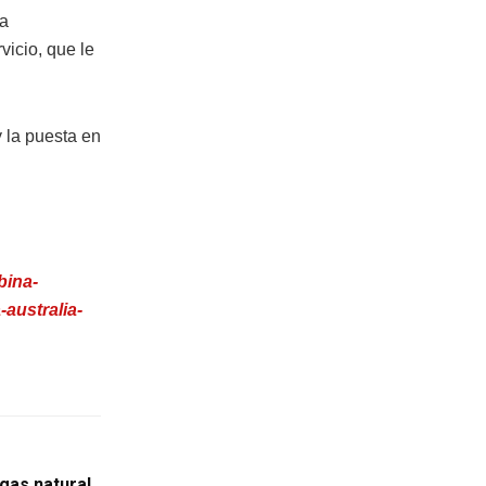
ha
icio, que le
 la puesta en
bina-
australia-
gas natural