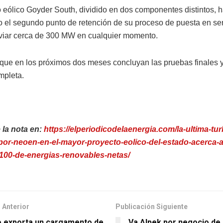
o eólico Goyder South, dividido en dos componentes distintos, 
 el segundo punto de retención de su proceso de puesta en serv
viar cerca de 300 MW en cualquier momento.
que en los próximos dos meses concluyan las pruebas finales y
mpleta.
 la nota en:
https://elperiodicodelaenergia.com/la-ultima-tur
por-neoen-en-el-mayor-proyecto-eolico-del-estado-acerca-a-
-100-de-energias-renovables-netas/
 Anterior
Publicación Siguiente
 exporta un cargamento de
Va Alpek por negocio de 