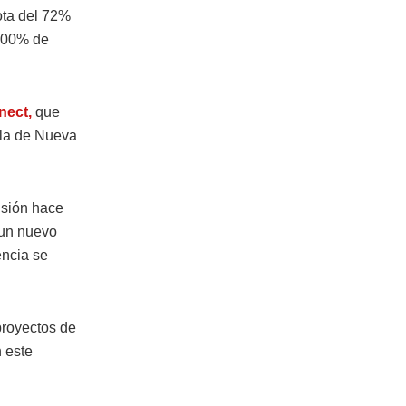
ota del 72%
 100% de
ect,
que
 la de Nueva
isión hace
 un nuevo
encia se
proyectos de
 este