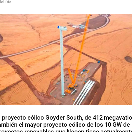
del Día
l proyecto eólico Goyder South, de 412 megavatio
ambién el mayor proyecto eólico de los 10 GW de
royectos renovables que Neoen tiene actualment