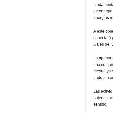
fundamenta
de energía 
energías r
A este obje
conectará 
Gales del 
La apertur
una semana
récord, ya
traducen e
Las activid
baterías a
sentido.