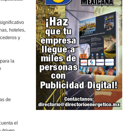
ignificativo
nas, hoteles,
ecederos y
para la
e
as de
cuenta el
 driven.