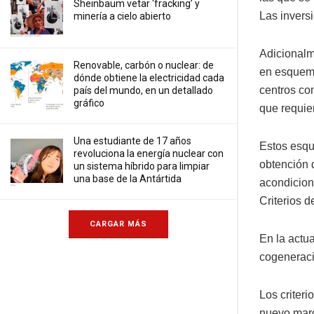
Sheinbaum vetar ‘fracking’ y
Las invers
minería a cielo abierto
Adicionalm
Renovable, carbón o nuclear: de
en esquema
dónde obtiene la electricidad cada
centros co
país del mundo, en un detallado
gráfico
que requie
Una estudiante de 17 años
Estos esqu
revoluciona la energía nuclear con
obtención d
un sistema híbrido para limpiar
una base de la Antártida
acondicion
Criterios d
CARGAR MÁS
En la actu
cogeneraci
Los criter
nuevo marco