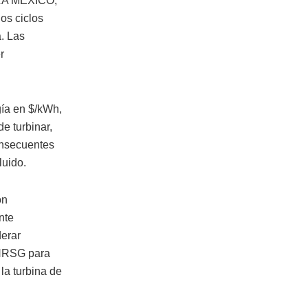
ERA MÉXICO,
os ciclos
. Las
r
ía en $/kWh,
e turbinar,
onsecuentes
luido.
ón
nte
derar
 HRSG para
la turbina de