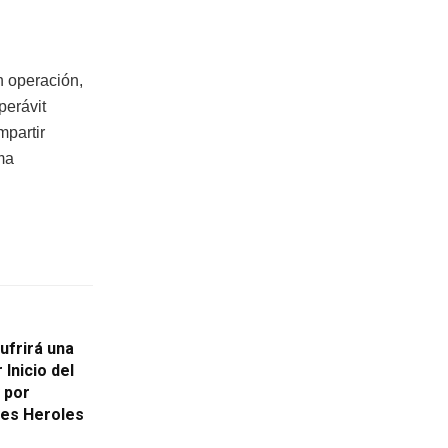
n operación,
perávit
mpartir
ma
ufrirá una
Inicio del
 por
yes Heroles