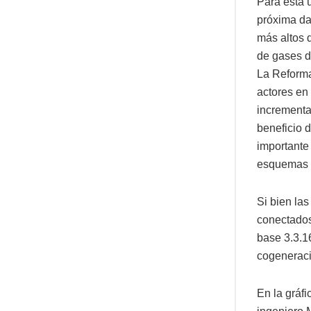
Para esta 
próxima da
más altos d
de gases d
La Reforma
actores en 
incrementa
beneficio 
importante 
esquemas d
Si bien la
conectados
base 3.3.1
cogeneraci
En la gráf