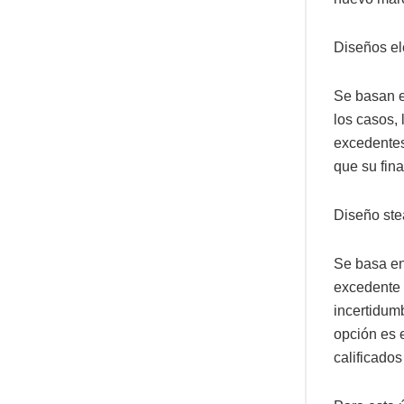
Diseños ele
Se basan en
los casos, 
excedentes
que su fina
Diseño ste
Se basa en 
excedente 
incertidumb
opción es 
calificados