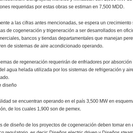
iones requeridas por estas obras se estiman en 7,500 MDD.
ente a las cifras antes mencionadas, se espera un crecimiento s
s de cogeneración y trigeneración a ser desarrollados en ofici
merciales, bancos y tiendas departamentales que manejan per
ren de sistemas de aire acondicionado operando.
emas de regeneración requerirán de enfriadores por absorción 
el agua helada utilizada por los sistemas de refrigeración y air
ado.
e diseño
alidad se encuentran operando en el país 3,500 MW en esquem
ón, de los cuales 1,900 son de pemex.
ios de diseño de los proyectos de cogeneración deben tomar en 
 regulatorio, es decir: Diseños electric driven y Diseños steam