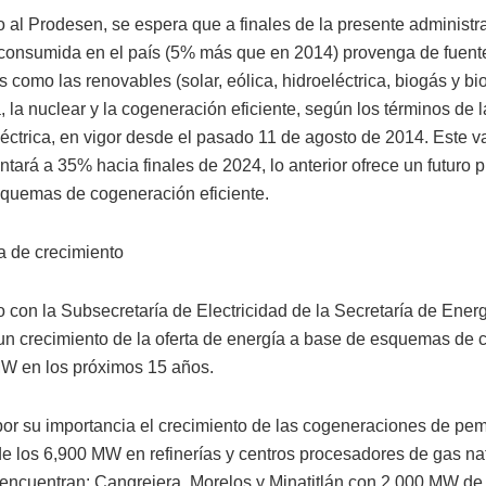
 al Prodesen, se espera que a finales de la presente administ
 consumida en el país (5% más que en 2014) provenga de fuent
es como las renovables (solar, eólica, hidroeléctrica, biogás y bi
 la nuclear y la cogeneración eficiente, según los términos de l
léctrica, en vigor desde el pasado 11 de agosto de 2014. Este va
tará a 35% hacia finales de 2024, lo anterior ofrece un futuro 
squemas de cogeneración eficiente.
a de crecimiento
 con la Subsecretaría de Electricidad de la Secretaría de Energ
un crecimiento de la oferta de energía a base de esquemas de
W en los próximos 15 años.
or su importancia el crecimiento de las cogeneraciones de pe
de los 6,900 MW en refinerías y centros procesadores de gas nat
 encuentran: Cangrejera, Morelos y Minatitlán con 2,000 MW de