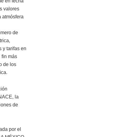
ue en fecha
s valores
a atmósfera
número de
rica,
y tarifas en
 fin más
o de los
ica.
ción
ENACE, la
ciones de
ada por el