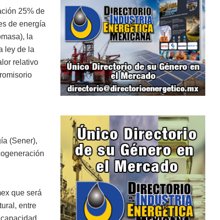
ración 25% de
es de energía
omasa), la
a ley de la
lor relativo
promisorio
ía (Sener),
 cogeneración
mex que será
ural, entre
 capacidad.