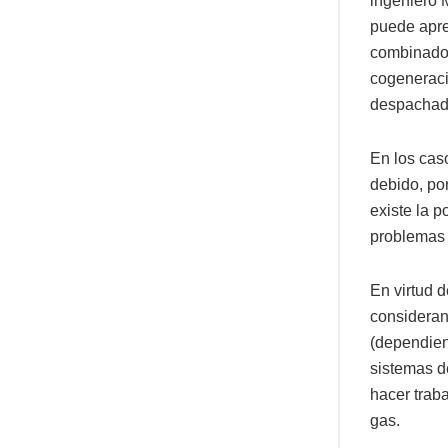
ingeniero
puede apre
combinados
cogeneraci
despachada
En los cas
debido, po
existe la 
problemas d
En virtud 
considerand
(dependien
sistemas d
hacer trab
gas.