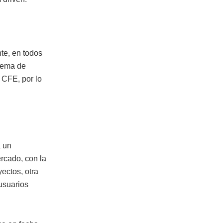
nte, en todos
blema de
 CFE, por lo
a un
ercado, con la
yectos, otra
usuarios