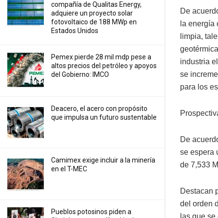
compañía de Qualitas Energy,
De acuerdo
adquiere un proyecto solar
fotovoltaico de 188 MWp en
la energía
Estados Unidos
limpia, tal
geotérmica,
Pemex pierde 28 mil mdp pese a
industria e
altos precios del petróleo y apoyos
se incremen
del Gobierno: IMCO
para los e
Deacero, el acero con propósito
Prospectiv
que impulsa un futuro sustentable
De acuerdo
se espera 
Camimex exige incluir a la minería
de 7,533 M
en el T-MEC
Destacan p
del orden 
Pueblos potosinos piden a
las que se