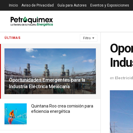
Inicio
Aviso de Privacidad
Guía para Autores
Eventos y Exposiciones
ÚLTIMAS
Filtro
Opor
Indu
en
Electrici
Oportunidades Emergentes para la
Industria Eléctrica Mexicana
Quintana Roo crea comisión para
eficiencia energética