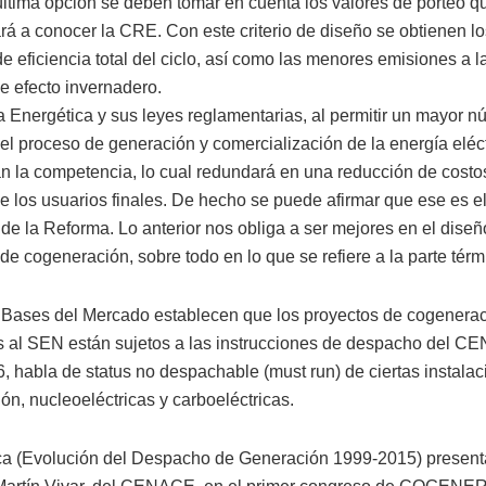
última opción se deben tomar en cuenta los valores de porteo q
rá a conocer la CRE. Con este criterio de diseño se obtienen lo
e eficiencia total del ciclo, así como las menores emisiones a l
e efecto invernadero.
 Energética y sus leyes reglamentarias, al permitir un mayor 
el proceso de generación y comercialización de la energía eléct
n la competencia, lo cual redundará en una reducción de costos 
de los usuarios finales. De hecho se puede afirmar que ese es el
de la Reforma. Lo anterior nos obliga a ser mejores en el diseñ
e cogeneración, sobre todo en lo que se refiere a la parte térm
s Bases del Mercado establecen que los proyectos de cogenera
 al SEN están sujetos a las instrucciones de despacho del C
6, habla de status no despachable (must run) de ciertas instala
ón, nucleoeléctricas y carboeléctricas.
ica (Evolución del Despacho de Generación 1999-2015) present