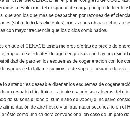
 Martín Vivar, del CENACE, en el primer congreso de COGEN
ciarse la evolución del despacho de carga por tipo de fuente y l
, que son los que más se despachan por razones de eficiencia
ones (sobre todo las eficientes) por razones obvias debieran se
s con mayor frecuencia que los ciclos combinados.
os en que el CENACE tenga mejores ofertas de precio de energ
r ejemplo, a excedentes de agua en presas que hay necesidad d
posibilidad de paro en los esquemas de cogeneración con los c
erivados de la falta de suministro de vapor al usuario de este f
de lo anterior, es deseable diseñar los esquemas de cogeneraci
o un respaldo frío, tibio o caliente usando las calderas del clie
do de su sensibilidad al suministro de vapor) e inclusive consi
e alimentación de aire fresco y un quemador secundario en el
ajar éste como una caldera convencional en caso de un paro de 