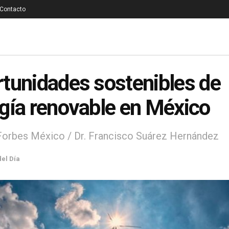
Contacto
tunidades sostenibles de
gía renovable en México
Forbes México / Dr. Francisco Suárez Hernández
del Día