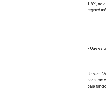
1.8%, sola
registró m
¿Qué es 
Un watt (W
consume en
para funcio