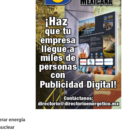
erar energía
nuclear