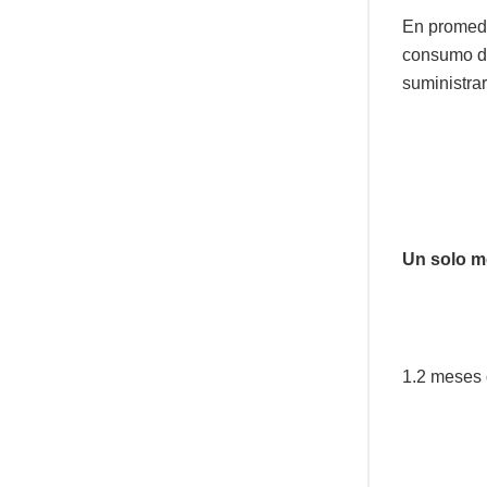
En promedio
consumo de
suministra
Un solo m
1.2 meses 