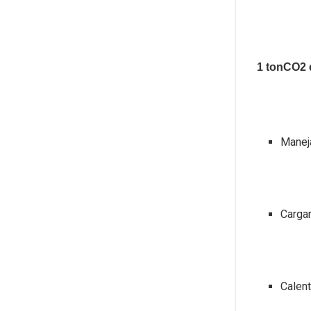
1 tonCO2 
Manej
Cargar
Calent