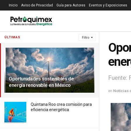
Inicio
Aviso de Privacidad
Guía para Autores
Eventos y Exposiciones
ÚLTIMAS
Filtro
Opor
ener
Fuente: 
Oportunidades sostenibles de
energía renovable en México
en
Noticias 
Quintana Roo crea comisión para
eficiencia energética