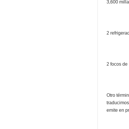
3,600 mill
2 refriger
2 focos de
Otro térmi
traducimos
emite en p