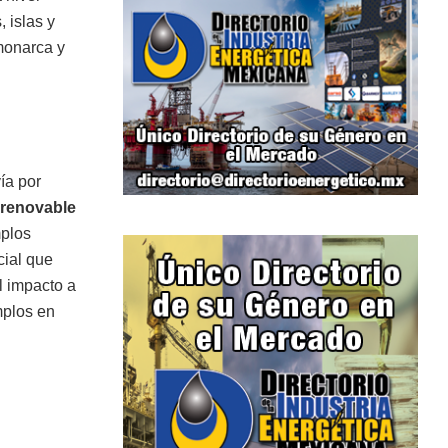
 islas y
 monarca y
ía por
 renovable
mplos
cial que
l impacto a
mplos en