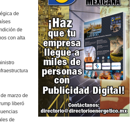
tégica de
aíses
ndición de
nos con alta
inistro
fraestructura
1 de marzo de
rump liberó
cuencias
ales de