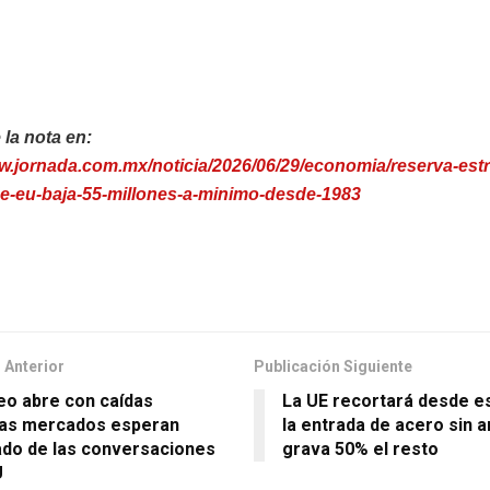
la nota en:
ww.jornada.com.mx/noticia/2026/06/29/economia/reserva-estr
de-eu-baja-55-millones-a-minimo-desde-1983
 Anterior
Publicación Siguiente
eo abre con caídas
La UE recortará desde est
as mercados esperan
la entrada de acero sin a
ado de las conversaciones
grava 50% el resto
U