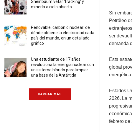
Sheinbaum vetar ‘fracking’ y
minería a cielo abierto
Sin embargo
Petróleo d
Renovable, carbón o nuclear: de
extranjero
dónde obtiene la electricidad cada
ser devuel
país del mundo, en un detallado
gráfico
demanda de
Una estudiante de 17 años
Esta estra
revoluciona la energía nuclear con
global prov
un sistema híbrido para limpiar
energética 
una base de la Antártida
Estados Un
CARGAR MÁS
2026. La m
progresiva
económicas 
febrero de