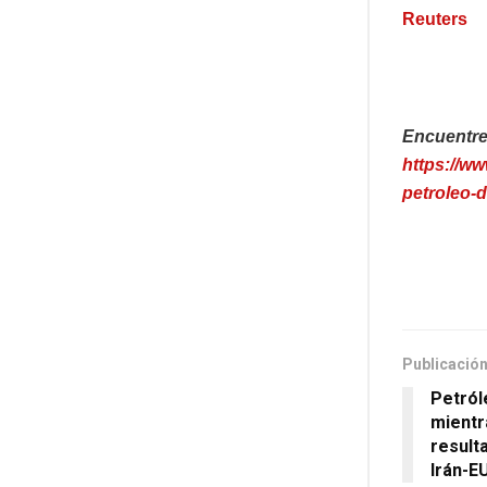
Reuters
Encuentre 
https://w
petroleo-
Publicación
Petról
mientr
result
Irán-E