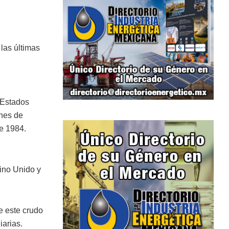
las últimas
 Estados
ones de
de 1984.
ino Unido y
e este crudo
iarias.