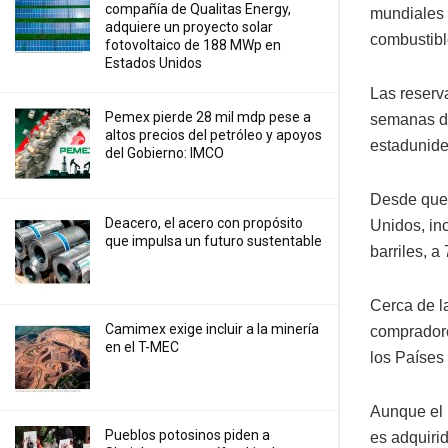
compañía de Qualitas Energy,
mundiales t
adquiere un proyecto solar
combustibl
fotovoltaico de 188 MWp en
Estados Unidos
Las reserv
Pemex pierde 28 mil mdp pese a
semanas de
altos precios del petróleo y apoyos
estadunide
del Gobierno: IMCO
Desde que 
Deacero, el acero con propósito
Unidos, inc
que impulsa un futuro sustentable
barriles, a
Cerca de la
Camimex exige incluir a la minería
compradore
en el T-MEC
los Países
Aunque el 
Pueblos potosinos piden a
es adquiri