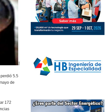
perdió 5.5
e mayo de
rar 172
encias