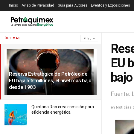
Inicio
Aviso de Privacidad
Guía para Autores
Eventos y Exposiciones
ÚLTIMAS
Filtro
Rese
EU b
bajo
Reserva Estratégica de Petróleo de
EU baja 5.5 millones, el nivel más bajo
desde 1983
Fuente: 
Quintana Roo crea comisión para
en
Noticias 
eficiencia energética