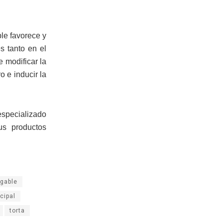
le favorece y
s tanto en el
 modificar la
o e inducir la
especializado
us productos
gable
ncipal
torta