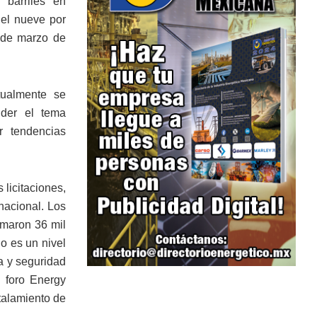
 barriles en
del nueve por
sde marzo de
tualmente se
nder el tema
 tendencias
 licitaciones,
nacional. Los
umaron 36 mil
o es un nivel
a y seguridad
l foro Energy
talamiento de