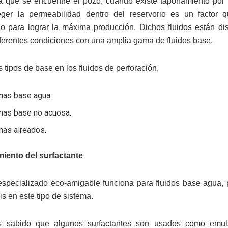
a que se encuentre el pozo, cuando existe taponamiento por
teger la permeabilidad dentro del reservorio es un factor
o para lograr la máxima producción. Dichos fluidos están d
iferentes condiciones con una amplia gama de fluidos base.
s tipos de base en los fluidos de perforación.
mas base agua.
mas base no acuosa.
mas aireados.
iento del surfactante
 especializado eco-amigable funciona para fluidos base agua, 
s en este tipo de sistema.
s sabido que algunos surfactantes son usados como emuls