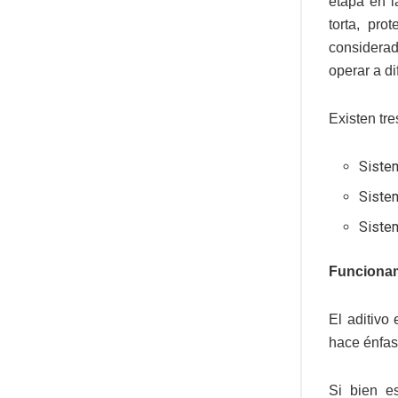
etapa en l
torta, pro
considerad
operar a d
Existen tre
Siste
Siste
Siste
Funcionam
El aditivo
hace énfasi
Si bien e