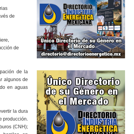
rias
avés de
iere,
ucción de
ipación de la
ar algunos de
todo en aguas
vertir la dura
e producción.
rburos (CNH);