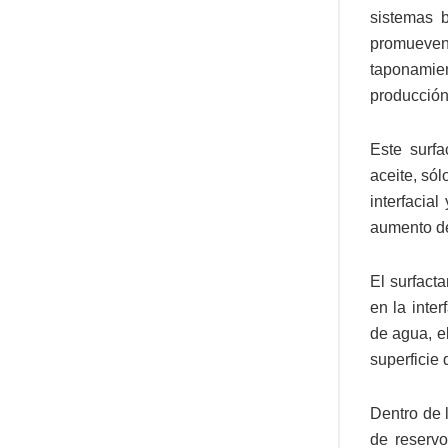
sistemas 
promueven 
taponamie
producción
Este surfa
aceite, só
interfacia
aumento de
El surfact
en la inte
de agua, e
superficie 
Dentro de l
de reservo