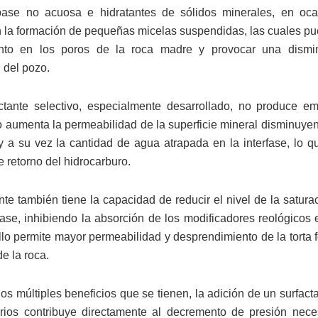
base no acuosa e hidratantes de sólidos minerales, en oca
la formación de pequeñas micelas suspendidas, las cuales p
nto en los poros de la roca madre y provocar una dismi
 del pozo.
ctante selectivo, especialmente desarrollado, no produce e
lo aumenta la permeabilidad de la superficie mineral disminuyen
l y a su vez la cantidad de agua atrapada en la interfase, lo q
 retorno del hidrocarburo.
ante también tiene la capacidad de reducir el nivel de la satur
rfase, inhibiendo la absorción de los modificadores reológicos 
llo permite mayor permeabilidad y desprendimiento de la torta 
de la roca.
os múltiples beneficios que se tienen, la adición de un surfact
rios contribuye directamente al decremento de presión nece