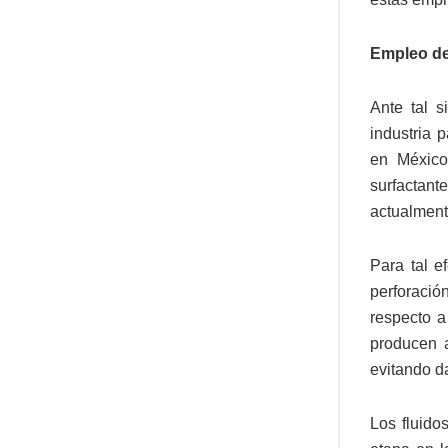
Empleo de 
Ante tal 
industria 
en México
surfactan
actualment
Para tal e
perforació
respecto a
producen a
evitando d
Los fluido