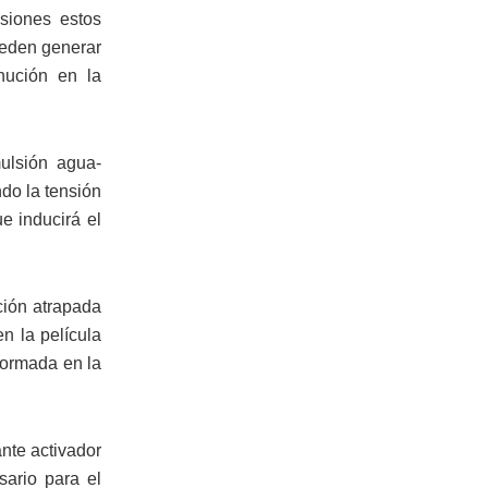
siones estos
ueden generar
nución en la
mulsión agua-
do la tensión
ue inducirá el
ación atrapada
en la película
formada en la
ante activador
sario para el