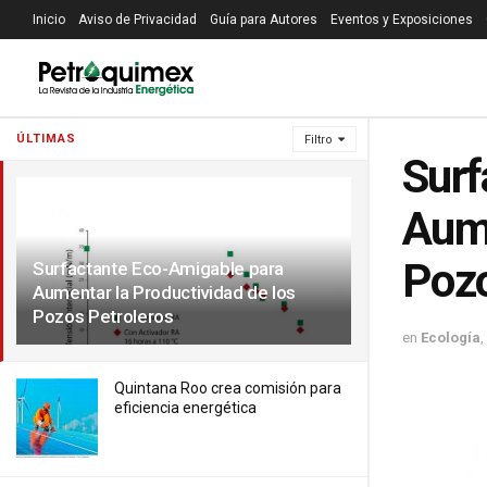
Inicio
Aviso de Privacidad
Guía para Autores
Eventos y Exposiciones
ÚLTIMAS
Filtro
Surf
Aume
Pozo
Surfactante Eco-Amigable para
Aumentar la Productividad de los
Pozos Petroleros
en
Ecología
,
Quintana Roo crea comisión para
eficiencia energética