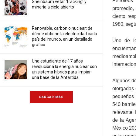
Petróleos
Sheinbaum vetar ‘fracking’ y
minería a cielo abierto
promedio, 
ciento re
1980, segú
Renovable, carbón o nuclear: de
dónde obtiene la electricidad cada
país del mundo, en un detallado
Uno de lo
gráfico
encuentra
medioambi
Una estudiante de 17 años
internacio
revoluciona la energía nuclear con
un sistema híbrido para limpiar
una base de la Antártida
Algunos de
otorgadas 
pequeños b
CARGAR MÁS
540 barril
relevante.
de la Agen
México 201
estas empr