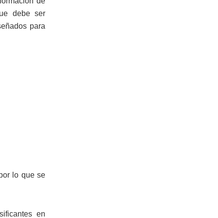
 formación de
 que debe ser
iseñados para
por lo que se
ificantes en