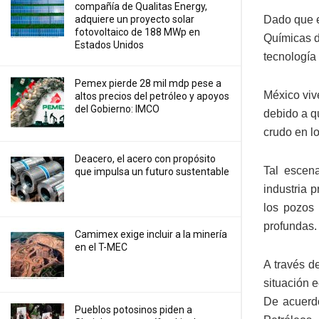
compañía de Qualitas Energy,
Dado que e
adquiere un proyecto solar
fotovoltaico de 188 MWp en
Químicas d
Estados Unidos
tecnología
Pemex pierde 28 mil mdp pese a
México vive
altos precios del petróleo y apoyos
del Gobierno: IMCO
debido a q
crudo en l
Deacero, el acero con propósito
Tal escena
que impulsa un futuro sustentable
industria 
los pozos 
profundas.
Camimex exige incluir a la minería
en el T-MEC
A través de
situación 
De acuerdo
Pueblos potosinos piden a