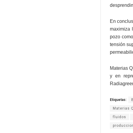
desprendim
En conclus
maximiza l
pozo como 
tensión sup
permeabili
Materias Q
y en repr
Radiagree
Etiquetas:
Materias 
fluidos
produccio