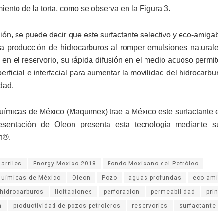
iento de la torta, como se observa en la Figura 3.
ión, se puede decir que este surfactante selectivo y eco-amigab
a producción de hidrocarburos al romper emulsiones naturale
en el reservorio, su rápida difusión en el medio acuoso permite
erficial e interfacial para aumentar la movilidad del hidrocarbur
dad.
uímicas de México (Maquimex) trae a México este surfactante 
esentación de Oleon presenta esta tecnología mediante s
n®.
Barriles
Energy Mexico 2018
Fondo Mexicano del Petróleo
Químicas de México
Oleon
Pozo
aguas profundas
eco ami
hidrocarburos
licitaciones
perforacion
permeabilidad
pri
n
productividad de pozos petroleros
reservorios
surfactante