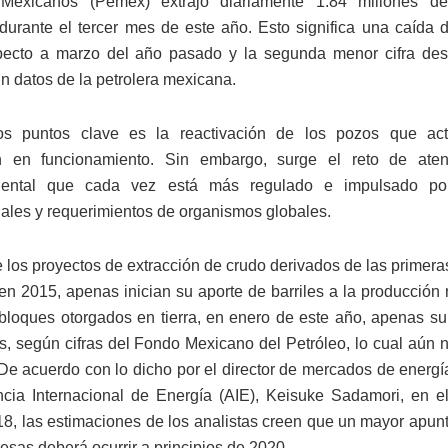
 Mexicanos (Pemex) extrajo diariamente 1.84 millones de
durante el tercer mes de este año. Esto significa una caída 
specto a marzo del año pasado y la segunda menor cifra de
n datos de la petrolera mexicana.
s puntos clave es la reactivación de los pozos que ac
n en funcionamiento. Sin embargo, surge el reto de ate
ental que cada vez está más regulado e impulsado por
nales y requerimientos de organismos globales.
 los proyectos de extracción de crudo derivados de las primeras
en 2015, apenas inician su aporte de barriles a la producción 
loques otorgados en tierra, en enero de este año, apenas s
es, según cifras del Fondo Mexicano del Petróleo, lo cual aún n
 De acuerdo con lo dicho por el director de mercados de energí
cia Internacional de Energía (AIE), Keisuke Sadamori, en e
8, las estimaciones de los analistas creen que un mayor apun
esas deberá ocurrir a principios de 2020.