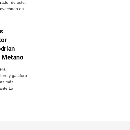
rador de éste.
provechado en
es
tor
drían
e Metano
era
fero y gasífero
 las más
ante La