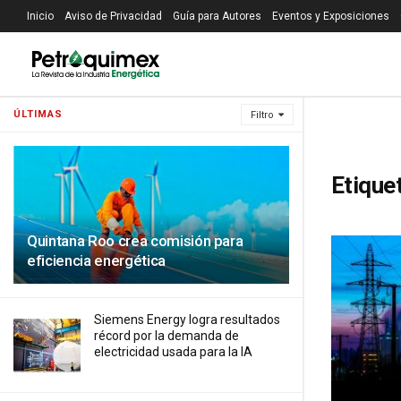
Inicio
Aviso de Privacidad
Guía para Autores
Eventos y Exposiciones
ÚLTIMAS
Filtro
Etique
Quintana Roo crea comisión para
eficiencia energética
Siemens Energy logra resultados
récord por la demanda de
electricidad usada para la IA