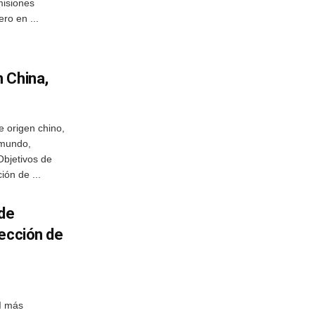
misiones
ro en ...
 China,
e origen chino,
l mundo,
Objetivos de
ión de ...
de
yección de
I más