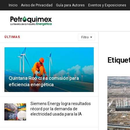
Inicio
Aviso de Privacidad
Guía para Autores
Eventos y Exposiciones
ÚLTIMAS
Filtro
Etique
Quintana Roo crea comisión para
eficiencia energética
Siemens Energy logra resultados
récord por la demanda de
electricidad usada para la IA