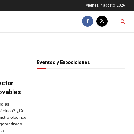
viernes, 7 agosto, 2026
Eventos y Exposiciones
ector
novables
gías
léctrico? ¿De
istro eléctrico
garantizada
a ...