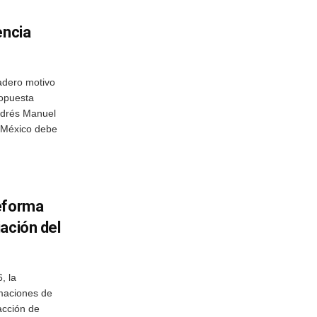
encia
dero motivo
ropuesta
ndrés Manuel
e México debe
eforma
ación del
, la
maciones de
racción de