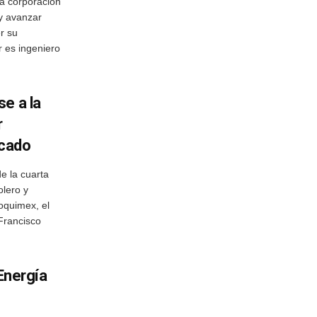
 corporación
 y avanzar
r su
 es ingeniero
e a la
r
rcado
e la cuarta
olero y
oquimex, el
 Francisco
 Energía