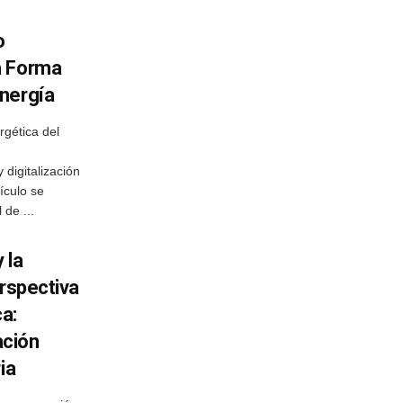
o
a Forma
nergía
gética del
:
 digitalización
ículo se
de ...
 la
erspectiva
ca:
ación
ia