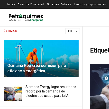
Inicio
Aviso de Privacidad
Guía para Autores
Eventos y Exposiciones
ÚLTIMAS
Filtro
Etique
Quintana Roo crea comisión para
eficiencia energética
Siemens Energy logra resultados
récord por la demanda de
electricidad usada para la IA