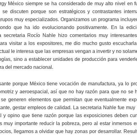
gy México siempre se ha considerado de muy alto nivel en f
se discuten porque son estratégicos y contrastantes inter
rupos muy especializados. Organizamos un programa incluye
ondo que ha ido evolucionando positivamente. En la edic
a secretaria Rocío Nahle hizo comentarios muy interesante
para visitar a los expositores, me dio mucho gusto escucharla
ctual le interesa que las empresas vengan a invertir y no solam
ogías, sino a establecer unidades de producción para venderl
era del mercado nacional.
sante porque México tiene vocación de manufactura, ya lo p
omotriz y aeroespacial, así que no hay razón para que no se 
y se generen elementos que permitan que eventualmente expo
ante, gestar empleos de calidad. La secretaria Nahle fue muy i
l y opino que tiene razón porque las exposiciones deben cu
Es muy importante reducir la pobreza, pero al estar inmersos e
ocios, llegamos a olvidar que hay zonas por desarrollar. Resul