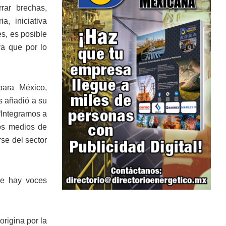
rar brechas,
a, iniciativa
s, es posible
ya que por lo
para México,
us añadió a su
“Integramos a
los medios de
se del sector
re hay voces
rigina por la