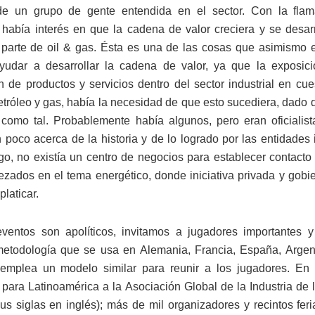
a de un grupo de gente entendida en el sector. Con la flam
 había interés en que la cadena de valor creciera y se desarr
 parte de oil & gas. Ésta es una de las cosas que asimismo
yudar a desarrollar la cadena de valor, ya que la exposic
n de productos y servicios dentro del sector industrial en cues
etróleo y gas, había la necesidad de que esto sucediera, dado q
como tal. Probablemente había algunos, pero eran oficialis
 poco acerca de la historia y de lo logrado por las entidades 
o, no existía un centro de negocios para establecer contacto 
ezados en el tema energético, donde iniciativa privada y gobi
platicar.
ventos son apolíticos, invitamos a jugadores importantes 
metodología que se usa en Alemania, Francia, España, Argent
mplea un modelo similar para reunir a los jugadores. En p
 para Latinoamérica a la Asociación Global de la Industria de 
sus siglas en inglés); más de mil organizadores y recintos feri