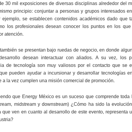
de 30 mil exposiciones de diversas disciplinas alrededor del 
mismo principio: conjuntar a personas y grupos interesados en 
r ejemplo, se establecen contenidos académicos dado que ta
o los profesionales desean conocer los puntos en los que
r atención.
también se presentan bajo ruedas de negocio, en donde alg
esarrollo desean interactuar con aliados. A su vez, los 
cia de tecnología son muy valiosos por el contacto que se 
ue pueden ayudar a incursionar y desarrollar tecnologías e
 a la vez cumplen una misión comercial de promoción.
iendo que Energy México es un suceso que comprende toda 
stream, midstream y downstream) ¿Cómo ha sido la evolución
a que ven en cuanto al desarrollo de este evento, representa 
ustria?