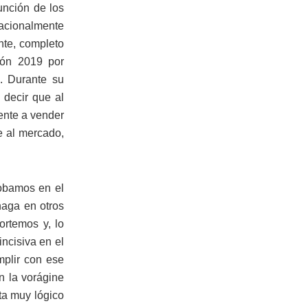
unción de los
nacionalmente
nte, completo
ión 2019 por
s. Durante su
 decir que al
ente a vender
e al mercado,
robamos en el
haga en otros
rtemos y, lo
ncisiva en el
mplir con ese
n la vorágine
ta muy lógico