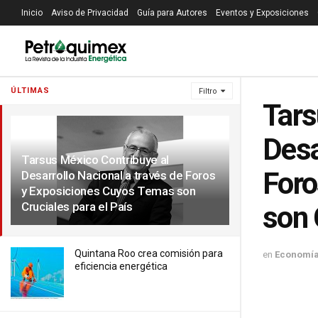
Inicio
Aviso de Privacidad
Guía para Autores
Eventos y Exposiciones
ÚLTIMAS
Filtro
Tars
Desa
Tarsus México Contribuye al
Foro
Desarrollo Nacional a través de Foros
y Exposiciones Cuyos Temas son
Cruciales para el País
son 
Quintana Roo crea comisión para
en
Economí
eficiencia energética