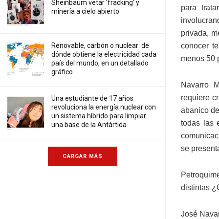
Sheinbaum vetar ‘fracking’ y
para trat
minería a cielo abierto
involucran
privada, m
conocer te
Renovable, carbón o nuclear: de
dónde obtiene la electricidad cada
menos 50 p
país del mundo, en un detallado
gráfico
Navarro M
requiere cr
Una estudiante de 17 años
revoluciona la energía nuclear con
abanico de
un sistema híbrido para limpiar
todas las 
una base de la Antártida
comunicaci
se presenta
CARGAR MÁS
Petroquim
distintas 
José Navar