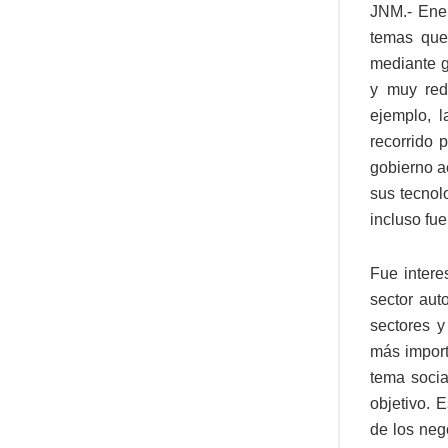
JNM.- Ener
temas que 
mediante g
y muy red
ejemplo, l
recorrido 
gobierno a
sus tecnol
incluso fu
Fue intere
sector aut
sectores 
más import
tema socia
objetivo. 
de los neg