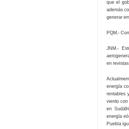
que el gob
además com
generar em
PQM.- Con 
JNM.- Est
aerogenera
en revistas
Actualmen
energía co
rentables 
viento con
en Sudáfr
energía eó
Puebla igu