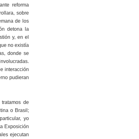
ante reforma
ollara, sobre
 emana de los
ión detona la
tión y, en el
ue no existía
tas, donde se
involucradas.
e interacción
erno pudieran
y tratamos de
ina o Brasil;
articular, yo
la Exposición
ales ejecutan