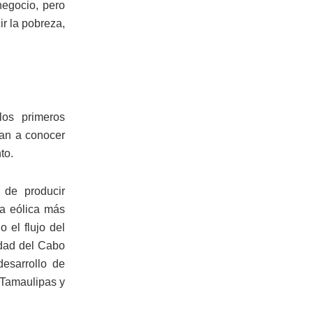
negocio, pero
r la pobreza,
os primeros
ban a conocer
to.
 de producir
ía eólica más
 el flujo del
udad del Cabo
esarrollo de
 Tamaulipas y