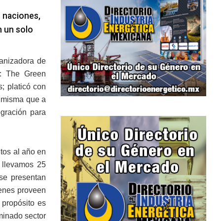
s naciones,
n un solo
ganizadora de
o: The Green
; platicó con
, misma que a
egración para
tos al año en
 llevamos 25
 se presentan
ienes proveen
 propósito es
rminado sector