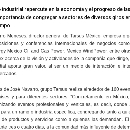
o industrial repercute en la economía y el progreso de la
 importancia de congregar a sectores de diversos giros e
iempo
ro Meneses, director general de Tarsus México; empresa or
posiciones y conferencias internacionales de negocios com
gy Mexico Oil and Gas Power, Mexico WindPower, entre otras
x acerca de la visión y actividades de la compañía que dirige
ial aporta gran valor, al ser un medio de interacción e int
ercados.
s de José Navarro, grupo Tarsus realiza alrededor de 160 even
íses y para diferentes sectores. “Concretamente en México,
izando eventos profesionales y verticales, es decir, donde
 para un ramo o industria específica, congregando tanto a qu
 de productos y servicios como a quienes las demandan. El
rante tres o cuatro días, a la comunidad más influyente de dete