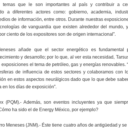
ar temas que le son importantes al país y contribuir a cer
do a diferentes actores como: gobierno, academia, industri
edios de información, entre otros. Durante nuestras exposicione
cnologías de vanguardia que existen alrededor del mundo, 
or ciento de los expositores son de origen internacional”.
eneses añade que el sector energético es fundamental 
ecimiento y desarrollo; por lo que, al ver esta necesidad, Tars
 exposiciones el tema de petróleo, gas y energías renovables. 
esferas de influencia de estos sectores y colaboramos con 
ón en estos aspectos neurálgicos dado que lo que debe saber
 en los días de exposición”.
ex (PQM).- Además, son eventos incluyentes ya que siemp
¿Cómo ha sido el de Energy México, por ejemplo?
ro Meneses (JNM).- Éste tiene cuatro años de antigüedad y se o