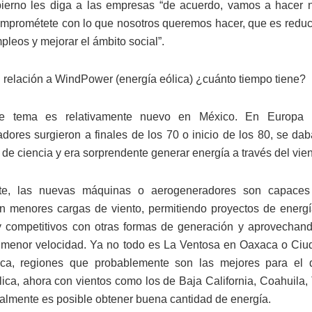
ierno les diga a las empresas “de acuerdo, vamos a hacer 
prométete con lo que nosotros queremos hacer, que es reduci
pleos y mejorar el ámbito social”.
relación a WindPower (energía eólica) ¿cuánto tiempo tiene?
e tema es relativamente nuevo en México. En Europa l
dores surgieron a finales de los 70 o inicio de los 80, se da
 de ciencia y era sorprendente generar energía a través del vien
te, las nuevas máquinas o aerogeneradores son capaces
n menores cargas de viento, permitiendo proyectos de energ
y competitivos con otras formas de generación y aprovechando
 menor velocidad. Ya no todo es La Ventosa en Oaxaca o Ci
ica, regiones que probablemente son las mejores para el d
lica, ahora con vientos como los de Baja California, Coahuila,
almente es posible obtener buena cantidad de energía.