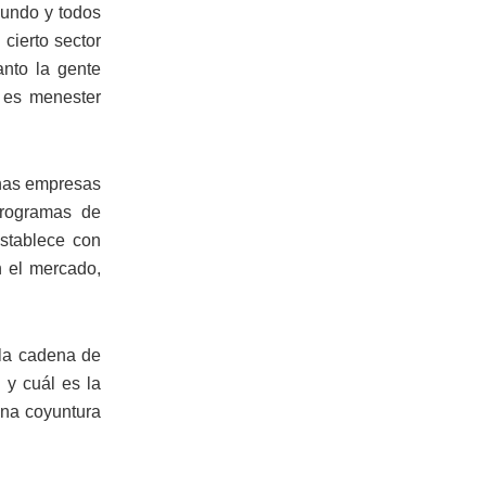
mundo y todos
cierto sector
nto la gente
 es menester
unas empresas
programas de
establece con
n el mercado,
la cadena de
 y cuál es la
una coyuntura