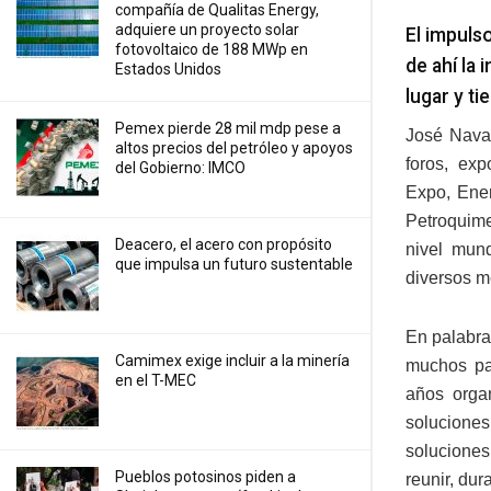
compañía de Qualitas Energy,
adquiere un proyecto solar
El impuls
fotovoltaico de 188 MWp en
de ahí la
Estados Unidos
lugar y t
Pemex pierde 28 mil mdp pese a
José Navar
altos precios del petróleo y apoyos
foros, ex
del Gobierno: IMCO
Expo, Ener
Petroquime
Deacero, el acero con propósito
nivel mund
que impulsa un futuro sustentable
diversos m
En palabra
Camimex exige incluir a la minería
muchos pa
en el T-MEC
años organ
soluciones
soluciones
Pueblos potosinos piden a
reunir, du