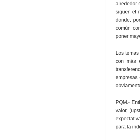
alrededor 
siguen el 
donde, po
común com
poner mayo
Los temas 
con más d
transferen
empresas q
obviamente
PQM.- Ent
valor, (up
expectativ
para la ind