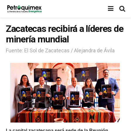
Zacatecas recibirá a líderes de
minería mundial
Fuente: El Sol de Zacatecas / Alejandra de Ávila
La capital zacatecana será sede de la Reunión