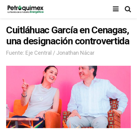
Cuitláhuac García en Cenagas,
una designación controvertida
Fuente: Eje Central / Jonathan Nácar