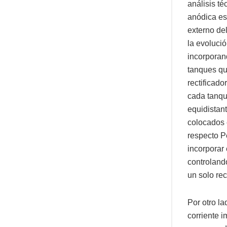
análisis t
anódica es 
externo del
la evolució
incorporan
tanques qu
rectificado
cada tanqu
equidistan
colocados e
respecto P
incorporar
controland
un solo rec
Por otro l
corriente 