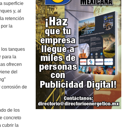
a superficie
nques y, al
la retención
por la
e los tanques
 para la
cas ofrecen
viene del
ng”
r corrosión de
ndo de los
de concreto
 cubrir la