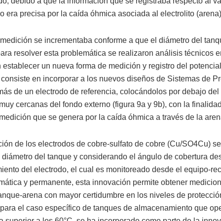
o, debido a que la información que se registraba respecto al va
o era precisa por la caída óhmica asociada al electrolito (arena)
e medición se incrementaba conforme a que el diámetro del tan
para resolver esta problemática se realizaron análisis técnicos
n establecer un nueva forma de medición y registro del potencia
 consiste en incorporar a los nuevos diseños de Sistemas de P
más de un electrodo de referencia, colocándolos por debajo del
muy cercanas del fondo externo (figura 9a y 9b), con la finalida
 medición que se genera por la caída óhmica a través de la aren
ución de los electrodos de cobre-sulfato de cobre (Cu/SO4Cu) se
l diámetro del tanque y considerando el ángulo de cobertura de
iento del electrodo, el cual es monitoreado desde el equipo-rec
mática y permanente, esta innovación permite obtener medicio
tanque-arena con mayor certidumbre en los niveles de protecció
para el caso específico de tanques de almacenamiento que op
a superior a los 60°C, se ha incorporado como parte de la inno