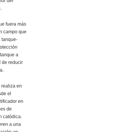
lor del
.
que fuera más
 en campo que
l tanque-
rotección
 tanque a
d de reducir
a.
 realiza en
sde el
tificador en
nes de
n catódica.
eren a una
vación un