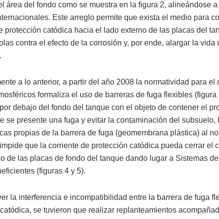
el área del fondo como se muestra en la figura 2, alineándose a
nternacionales. Este arreglo permite que exista el medio para co
e protección catódica hacia el lado externo de las placas del ta
las contra el efecto de la corrosión y, por ende, alargar la vida ú
.
nte a lo anterior, a partir del año 2008 la normatividad para el
osféricos formaliza el uso de barreras de fuga flexibles (figura 
por debajo del fondo del tanque con el objeto de contener el pr
e se presente una fuga y evitar la contaminación del subsuelo, 
icas propias de la barrera de fuga (geomembrana plástica) al no
, impide que la corriente de protección catódica pueda cerrar el c
no de las placas de fondo del tanque dando lugar a Sistemas de
eficientes (figuras 4 y 5).
er la interferencia e incompatibilidad entre la barrera de fuga fle
 catódica, se tuvieron que realizar replanteamientos acompaña