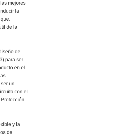
 las mejores
nducir la
nque,
til de la
 diseño de
3) para ser
oducto en el
las
 ser un
ircuito con el
 Protección
xible y la
dos de