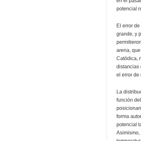
en el pasad
potencial n
El error d
grande, y 
permitiero
arena, que
Catódica, 
distancias 
el error de
La distrib
función de
posicionam
forma auto
potencial 
Asimismo, 
temperatur