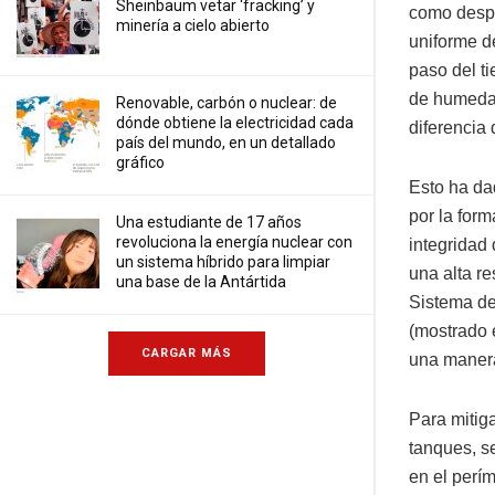
Sheinbaum vetar ‘fracking’ y
como despl
minería a cielo abierto
uniforme de
paso del t
de humedad
Renovable, carbón o nuclear: de
dónde obtiene la electricidad cada
diferencia 
país del mundo, en un detallado
gráfico
Esto ha dad
por la for
Una estudiante de 17 años
revoluciona la energía nuclear con
integridad 
un sistema híbrido para limpiar
una alta re
una base de la Antártida
Sistema de
(mostrado e
CARGAR MÁS
una manera
Para mitiga
tanques, s
en el perím