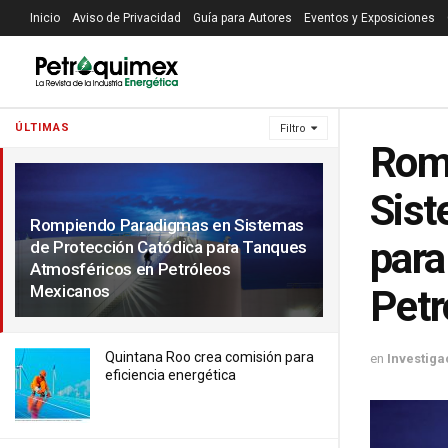
Inicio
Aviso de Privacidad
Guía para Autores
Eventos y Exposiciones
ÚLTIMAS
Filtro
Rom
Sist
Rompiendo Paradigmas en Sistemas
para
de Protección Catódica para Tanques
Atmosféricos en Petróleos
Mexicanos
Petr
Quintana Roo crea comisión para
en
Investiga
eficiencia energética