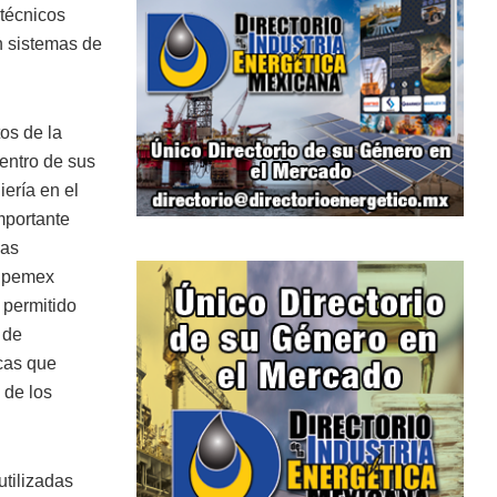
técnicos
n sistemas de
os de la
entro de sus
iería en el
mportante
las
e pemex
 permitido
 de
icas que
 de los
utilizadas