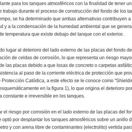
ante para los tanques atmosféricos con la finalidad de tener un
 trabajo durante el proceso de construcción del fondo de los ta
iempo, se ha determinado que ambas alternativas contribuyen a 
 y a la condensación de la humedad ambiental que se genera 
de temperatura que existe debajo del tanque con el exterior.
o lugar al deterioro del lado externo de las placas del fondo d
mación de celdas de corrosión, lo que representa un riesgo mayor
de las placas debido a que losas de concreto o carpetas asfálti
sistencia al paso de la corriente eléctrica de protección que pro
 Protección Catódica, a este efecto se le conoce como “Shieldi
squemáticamente en la figura 1), lo que origina el deterioro po
 constante e irreversible en los tanques.
r el riesgo por corrosión en el lado externo de las placas del fo
e optó por desplantar los tanques atmosféricos sobre un anillo 
etro y con arena libre de contaminantes (electrolito) vertida para