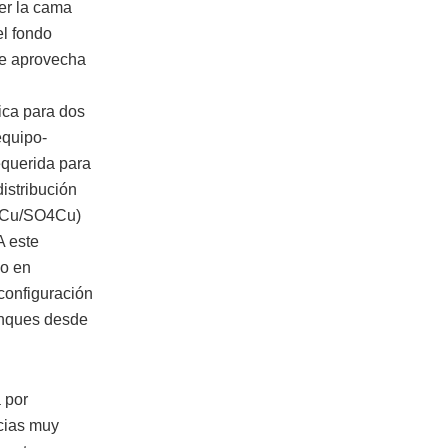
er la cama
el fondo
 se aprovecha
ica para dos
equipo-
requerida para
istribución
e (Cu/SO4Cu)
A este
do en
configuración
anques desde
 por
ncias muy