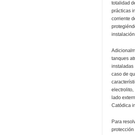
totalidad d
prácticas i
corriente d
protegiéndo
instalación
Adicionalme
tanques atm
instaladas 
caso de qu
característ
electrolito
lado exter
Catódica in
Para resolv
protección