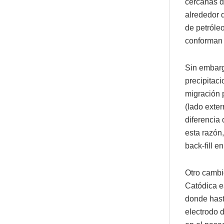
cercanas d
alrededor 
de petróleo
conforman 
Sin embarg
precipitaci
migración p
(lado exter
diferencia 
esta razón
back-fill 
Otro cambi
Catódica e
donde hast
electrodo 