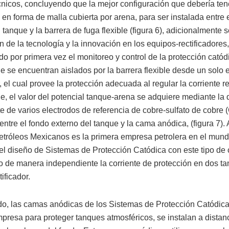
écnicos, concluyendo que la mejor configuración que debería ten
en forma de malla cubierta por arena, para ser instalada entre 
 tanque y la barrera de fuga flexible (figura 6), adicionalmente
n de la tecnología y la innovación en los equipos-rectificadores,
do por primera vez el monitoreo y control de la protección catód
e se encuentran aislados por la barrera flexible desde un solo 
r, el cual provee la protección adecuada al regular la corriente 
e, el valor del potencial tanque-arena se adquiere mediante la d
te de varios electrodos de referencia de cobre-sulfato de cobr
ntre el fondo externo del tanque y la cama anódica, (figura 7). 
etróleos Mexicanos es la primera empresa petrolera en el mun
 el diseño de Sistemas de Protección Catódica con este tipo de 
o de manera independiente la corriente de protección en dos t
tificador.
ado, las camas anódicas de los Sistemas de Protección Catódica
impresa para proteger tanques atmosféricos, se instalan a dista