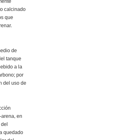
mente
 o calcinado
os que
renar.
medio de
del tanque
debido a la
arbono; por
n del uso de
cción
-arena, en
 del
 ha quedado