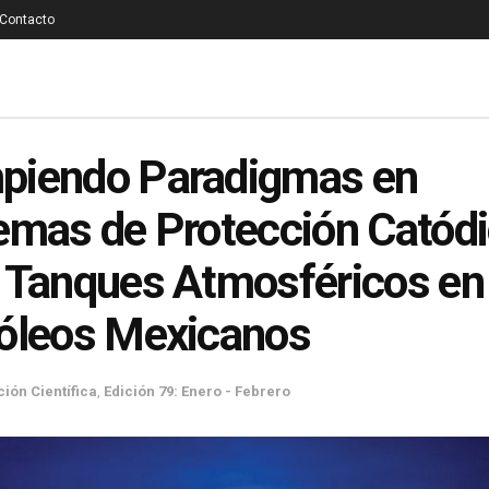
Contacto
piendo Paradigmas en
emas de Protección Catód
 Tanques Atmosféricos en
óleos Mexicanos
ción Científica
,
Edición 79: Enero - Febrero