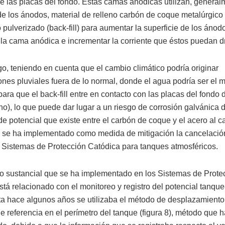
e las placas del fondo. Estas camas anódicas utilizan, general
de los ánodos, material de relleno carbón de coque metalúrgico
 pulverizado (back-fill) para aumentar la superficie de los ánod
la cama anódica e incrementar la corriente que éstos puedan d
o, teniendo en cuenta que el cambio climático podría originar
ones pluviales fuera de lo normal, donde el agua podría ser el 
ara que el back-fill entre en contacto con las placas del fondo 
no), lo que puede dar lugar a un riesgo de corrosión galvánica 
de potencial que existe entre el carbón de coque y el acero al c
, se ha implementado como medida de mitigación la cancelació
en Sistemas de Protección Catódica para tanques atmosféricos.
o sustancial que se ha implementado en los Sistemas de Prote
stá relacionado con el monitoreo y registro del potencial tanque
a hace algunos años se utilizaba el método de desplazamiento
de referencia en el perímetro del tanque (figura 8), método que