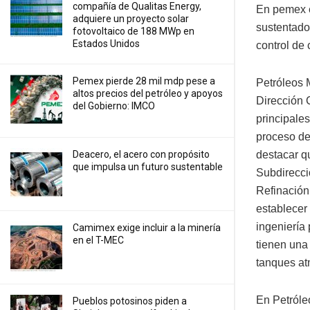
compañía de Qualitas Energy,
En pemex e
adquiere un proyecto solar
sustentado
fotovoltaico de 188 MWp en
Estados Unidos
control de 
Pemex pierde 28 mil mdp pese a
Petróleos 
altos precios del petróleo y apoyos
Dirección 
del Gobierno: IMCO
principales
proceso de
Deacero, el acero con propósito
destacar qu
que impulsa un futuro sustentable
Subdirecci
Refinación,
establecer
ingeniería 
Camimex exige incluir a la minería
en el T-MEC
tienen una 
tanques atm
En Petróleo
Pueblos potosinos piden a