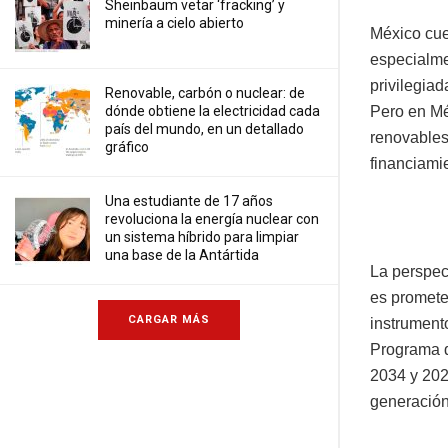
Sheinbaum vetar ‘fracking’ y
minería a cielo abierto
México cue
especialme
privilegiad
Renovable, carbón o nuclear: de
Pero en Mé
dónde obtiene la electricidad cada
país del mundo, en un detallado
renovables
gráfico
financiami
Una estudiante de 17 años
revoluciona la energía nuclear con
un sistema híbrido para limpiar
una base de la Antártida
La perspec
es promete
CARGAR MÁS
instrumento
Programa d
2034 y 202
generación