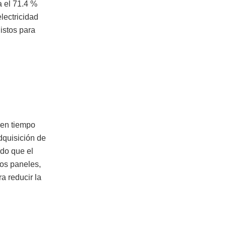
a el 71.4 %
lectricidad
istos para
r en tiempo
adquisición de
do que el
los paneles,
a reducir la