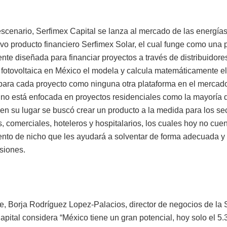
escenario, Serfimex Capital se lanza al mercado de las energía
vo producto financiero Serfimex Solar, el cual funge como una 
nte diseñada para financiar proyectos a través de distribuidor
 fotovoltaica en México el modela y calcula matemáticamente e
para cada proyecto como ninguna otra plataforma en el mercado
 no está enfocada en proyectos residenciales como la mayoría d
 en su lugar se buscó crear un producto a la medida para los se
s, comerciales, hoteleros y hospitalarios, los cuales hoy no cue
ento de nicho que les ayudará a solventar de forma adecuada y
rsiones.
te, Borja Rodríguez Lopez-Palacios, director de negocios de 
apital considera “México tiene un gran potencial, hoy solo el 5.