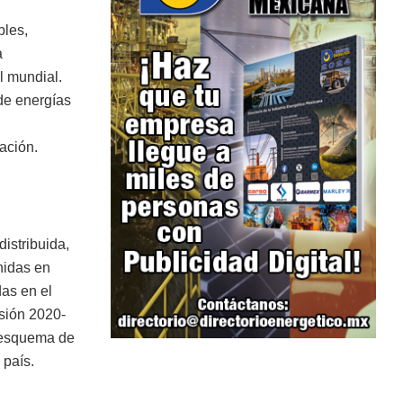
bles,
a
el mundial.
de energías
ación.
istribuida,
nidas en
das en el
sión 2020-
e esquema de
 país.