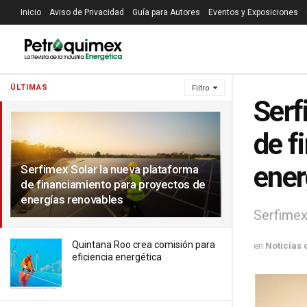
Inicio
Aviso de Privacidad
Guía para Autores
Eventos y Exposiciones
ÚLTIMAS
Filtro
Serf
de f
ener
Serfimex Solar la nueva plataforma
de financiamiento para proyectos de
energías renovables
Serfimex
Quintana Roo crea comisión para
en
Noticias 
eficiencia energética