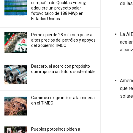
compañía de Qualitas Energy,
de las
adquiere un proyecto solar
fotovoltaico de 188 MWp en
Estados Unidos
La AIE
Pemex pierde 28 mil mdp pese a
altos precios del petróleo y apoyos
acele
del Gobierno: IMCO
alcan
Deacero, el acero con propósito
que impulsa un futuro sustentable
Améric
que r
solare
Camimex exige incluir a la minería
en el T-MEC
Pueblos potosinos piden a