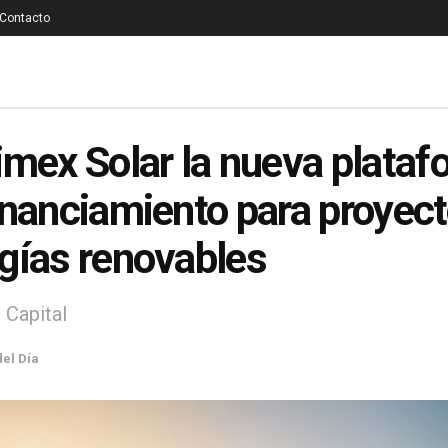
Contacto
imex Solar la nueva plata
inanciamiento para proyec
gías renovables
 Capital
del Día