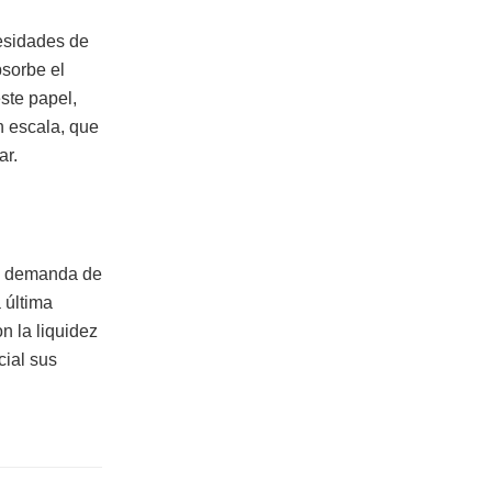
cesidades de
bsorbe el
este papel,
n escala, que
ar.
la demanda de
 última
n la liquidez
cial sus