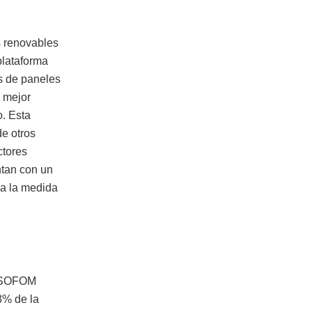
s renovables
plataforma
es de paneles
l mejor
. Esta
e otros
ctores
ntan con un
 a la medida
la SOFOM
3% de la