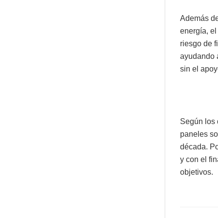
Además de 
energía, el
riesgo de f
ayudando a
sin el apo
Según los 
paneles so
década. Por
y con el f
objetivos.