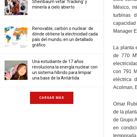
Sheinbaum vetar ‘fracking’ y
México, mi
minería a cielo abierto
turbinas 
capacidad 
Renovable, carbón o nuclear: de
Manager En
dónde obtiene la electricidad cada
país del mundo, en un detallado
gráfico
La planta 
de 770 MW
Una estudiante de 17 años
electricid
revoluciona la energía nuclear con
con 791 MW
un sistema híbrido para limpiar
una base de la Antártida
eléctrica
Acolman, E
CARGAR MÁS
Omar Rubio
de la plan
de Grupo A
en condic
temporada 