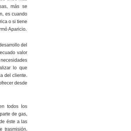
esas, más se
ón, es cuando
ica o si tiene
rmó Aparicio.
desarrollo del
decuado valor
s necesidades
lizar lo que
 del cliente.
ofrecer desde
en todos los
parte de gas,
de éste a las
e trasmisión.