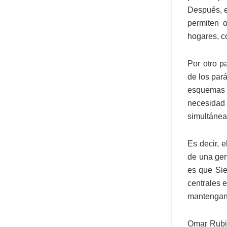
Después, e
permiten 
hogares, co
Por otro p
de los par
esquemas d
necesida
simultánea
Es decir, 
de una gen
es que Sie
centrales e
mantengan 
Omar Rubio