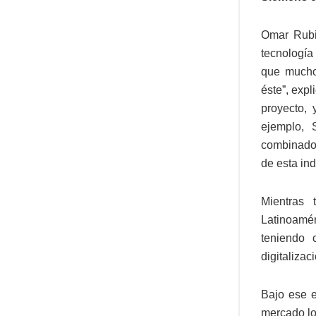
Omar Rubi
tecnología
que mucho 
éste”, exp
proyecto,
ejemplo,
combinado 
de esta ind
Mientras
Latinoamér
teniendo 
digitalizac
Bajo ese e
mercado lo