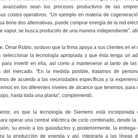
y avanzados sean los procesos productivos de las empr
sus costos operativos. “Un ejemplo en materia de cogeneraci
 tiene dos alternativas, puede comprar energía de la red eléctr
e vapor, se busca producirlo de una manera independiente”, afi
e, Omar Rubio, sostuvo que la firma apoya a sus clientes en el 
a seleccionar la tecnología apropiada y que ésta tenga un a
para invertir en ella, así como a mantenerse al tanto de la
as del mercado. “En la medida posible, tratamos de persona
mos de acuerdo a las necesidades específicas y la experiencia
cemos en los diferentes niveles de alcance que tenemos, para 
uipo, hasta toda una planta”, complementó.
terior, es que la tecnología de Siemens está incorporada 
ara operar una central eléctrica de ciclo combinado, desde la 
ión, su envío a los gasoductos y, posteriormente, la entrega 
ra la producción de energía y así, integrarla a las líneas d