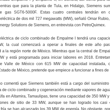
entras que para la planta de Tula, en Hidalgo, Siemens sum
de gas SGT6-5000F. Estas cuatro centrales tendrán en 
eléctrica de dos mil 727 megawatts (MW), señaló Omar Rubio,
ergy Solutions de Siemens, en entrevista con PetroQuimex.
eléctrica de ciclo combinado de Empalme I tendrá una capaci
, la cual comenzará a operar a finales de este año para
ad a la región norte de México. Mientras que la central de Empa
 y está programada para iniciar labores en 2018. Entretant
 de Valle de México con 615 MW de capacidad instalada, c
stado de México, pretende que empiece a funcionar a fines de
 comentó que Siemens también está a cargo del suministro 
ta de ciclo combinado y cogeneración mediante vapores de ag
lfa en Altamira, Tamaulipas, tiene una capacidad de 350 MW y
iones de sitio de 33 MW, aunque se han logrado los cas
fría se han alcanzado los 39 MW de energía. No obstante, n