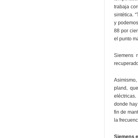
trabaja co
sintética.
y podemos 
88 por cie
el punto m
Siemens n
recuperador
Asimismo, 
pland, que
eléctricas
donde hay 
fin de mant
la frecuenc
Siemens e