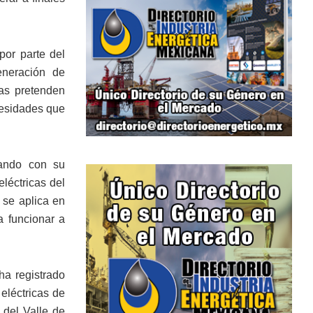
por parte del
eneración de
sas pretenden
cesidades que
vando con su
léctricas del
 se aplica en
a funcionar a
ha registrado
eléctricas de
 del Valle de