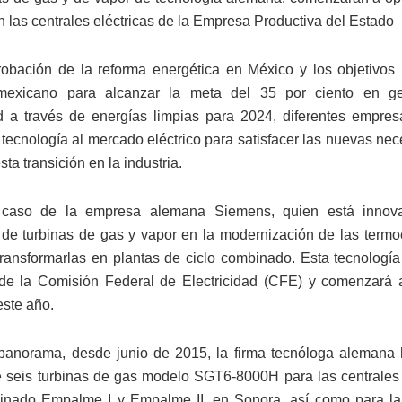
n las centrales eléctricas de la Empresa Productiva del Estado
obación de la reforma energética en México y los objetivos 
mexicano para alcanzar la meta del 35 por ciento en g
ad a través de energías limpias para 2024, diferentes empre
u tecnología al mercado eléctrico para satisfacer las nuevas ne
sta transición en la industria.
 caso de la empresa alemana Siemens, quien está inno
 de turbinas de gas y vapor en la modernización de las termoe
transformarlas en plantas de ciclo combinado. Esta tecnología
de la Comisión Federal de Electricidad (CFE) y comenzará 
este año.
panorama, desde junio de 2015, la firma tecnóloga alemana 
 seis turbinas de gas modelo SGT6-8000H para las centrales 
inado Empalme I y Empalme II, en Sonora, así como para la