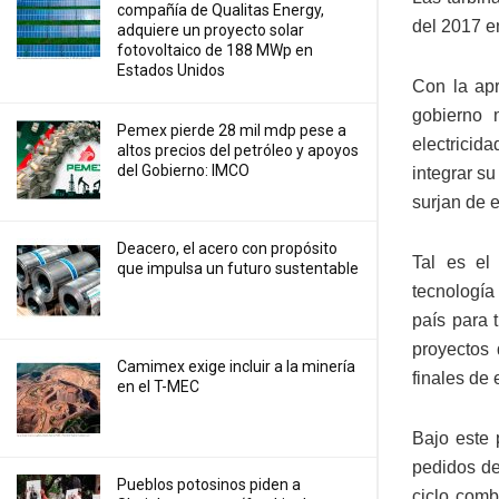
compañía de Qualitas Energy,
del 2017 e
adquiere un proyecto solar
fotovoltaico de 188 MWp en
Estados Unidos
Con la apr
gobierno 
Pemex pierde 28 mil mdp pese a
electricid
altos precios del petróleo y apoyos
del Gobierno: IMCO
integrar s
surjan de e
Deacero, el acero con propósito
Tal es el
que impulsa un futuro sustentable
tecnología
país para 
proyectos 
Camimex exige incluir a la minería
finales de 
en el T-MEC
Bajo este 
pedidos de
Pueblos potosinos piden a
ciclo comb