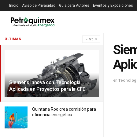
Inicio
Aviso de Privacidad
Guía para Autores
Eventos y Exposiciones
ÚLTIMAS
Filtro
Siem
Apli
en
Tecnolog
Siemens Innova con Tecnología
Aplicada en Proyectos para la CFE
Quintana Roo crea comisión para
eficiencia energética