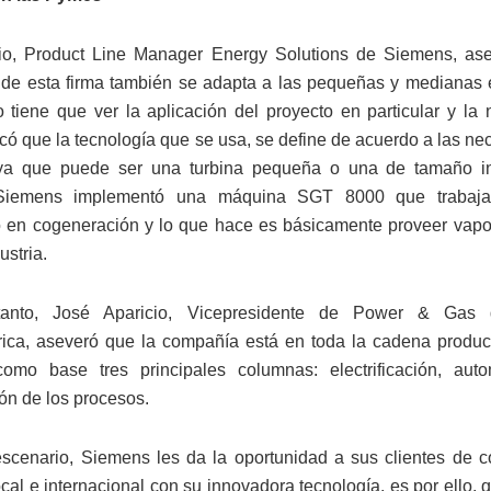
o, Product Line Manager Energy Solutions de Siemens, ase
 de esta firma también se adapta a las pequeñas y medianas
tiene que ver la aplicación del proyecto en particular y la
licó que la tecnología que se usa, se define de acuerdo a las n
 ya que puede ser una turbina pequeña o una de tamaño ind
 Siemens implementó una máquina SGT 8000 que trabaja
en cogeneración y lo que hace es básicamente proveer vapo
ustria.
 tanto, José Aparicio, Vicepresidente de Power & Gas
ica, aseveró que la compañía está en toda la cadena product
como base tres principales columnas: electrificación, auto
ión de los procesos.
scenario, Siemens les da la oportunidad a sus clientes de c
cal e internacional con su innovadora tecnología, es por ello, 