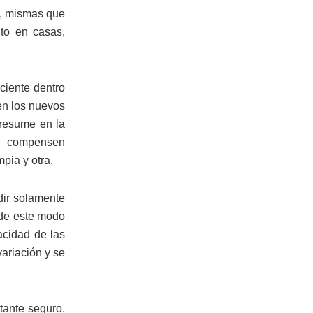
s, mismas que
to en casas,
iciente dentro
 en los nuevos
 resume en la
e compensen
pia y otra.
ndir solamente
 de este modo
acidad de las
variación y se
tante seguro,