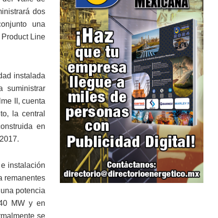
inistrará dos
conjunto una
 Product Line
dad instalada
 suministrar
lme II, cuenta
o, la central
onstruida en
 2017.
e instalación
ua remanentes
 una potencia
i 40 MW y en
ormalmente se