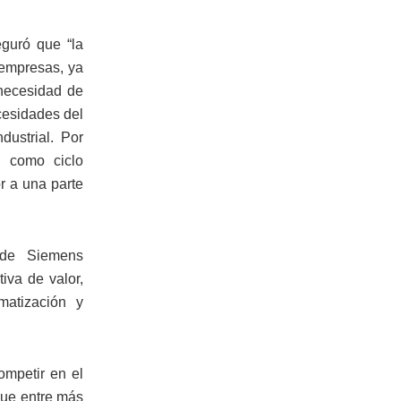
guró que “la
 empresas, ya
 necesidad de
ecesidades del
ustrial. Por
 como ciclo
r a una parte
 de Siemens
iva de valor,
matización y
ompetir en el
que entre más