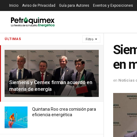
Inicio
Aviso de Privacidad
Guía para Autores
Eventos y Exposiciones
ÚLTIMAS
Filtro
Siem
en m
en
Noticias 
Siemens y Cemex firman acuerdo en
materia de energía
Quintana Roo crea comisión para
eficiencia energética