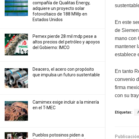
compañía de Qualitas Energy,
sustentable
adquiere un proyecto solar
fotovoltaico de 188 MWp en
Estados Unidos
En este se
de Siemens
Pemex pierde 28 mil mdp pese a
mano con C
altos precios del petróleo y apoyos
mantener l
del Gobierno: IMCO
establece 
Deacero, el acero con propósito
En tanto R
que impulsa un futuro sustentable
convenio d
firma mexi
con su tray
Camimex exige incluir a la minería
en el T-MEC
Etiquetas:
Pueblos potosinos piden a
Publicación