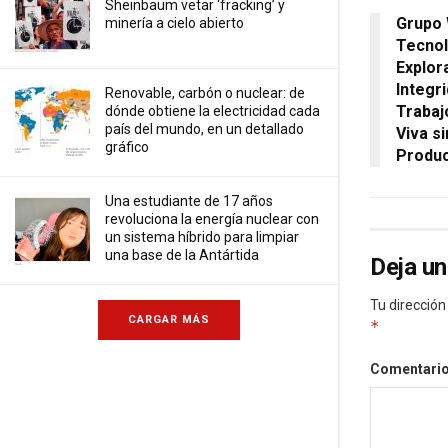
Sheinbaum vetar ‘fracking’ y
Grupo 
minería a cielo abierto
Tecnol
Explor
Integr
Renovable, carbón o nuclear: de
Trabaj
dónde obtiene la electricidad cada
país del mundo, en un detallado
Viva s
gráfico
Produ
Una estudiante de 17 años
revoluciona la energía nuclear con
un sistema híbrido para limpiar
una base de la Antártida
Deja un
Tu dirección
CARGAR MÁS
*
Comentari