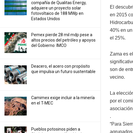
compañía de Qualitas Energy,
El descubr
adquiere un proyecto solar
fotovoltaico de 188 MWp en
en 2015 co
Estados Unidos
Hidrocarbu
40% en un 
Pemex pierde 28 mil mdp pese a
el 25%.
altos precios del petróleo y apoyos
del Gobierno: IMCO
Zama es el
significati
Deacero, el acero con propósito
son de ent
que impulsa un futuro sustentable
vecino.
La elecció
Camimex exige incluir a la minería
por el com
en el T-MEC
asociación
.
“Para Sier
Pueblos potosinos piden a
agrupados 