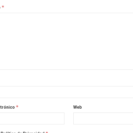
*
o
*
ctrónico
Web