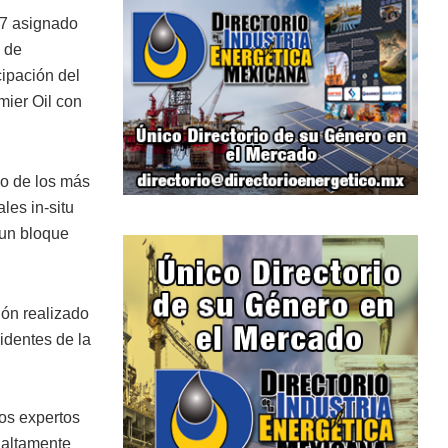
 7 asignado
 de
cipación del
ier Oil con
no de los más
les in-situ
 un bloque
ión realizado
identes de la
los expertos
 altamente