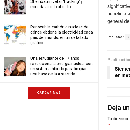
Sheinbaum vetar ‘fracking’ y
significati
minería a cielo abierto
beneficiará
general de
Renovable, carbón o nuclear: de
dónde obtiene la electricidad cada
Etiquetas:
país del mundo, en un detallado
gráfico
Una estudiante de 17 años
Publicación
revoluciona la energía nuclear con
Siemen
un sistema híbrido para limpiar
una base de la Antártida
en mat
CARGAR MÁS
Deja un
Tu dirección
*