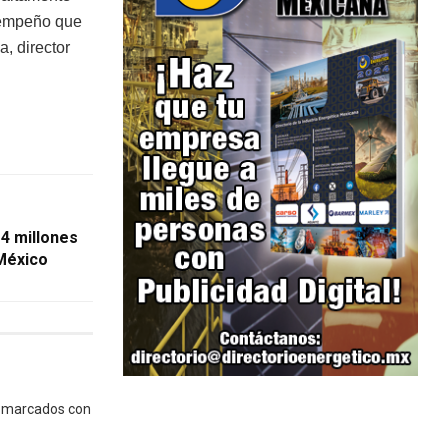
y empeño que
a, director
4 millones
México
n marcados con