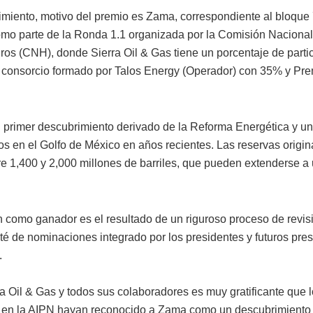
imiento, motivo del premio es Zama, correspondiente al bloque
mo parte de la Ronda 1.1 organizada por la Comisión Nacional
ros (CNH), donde Sierra Oil & Gas tiene un porcentaje de parti
consorcio formado por Talos Energy (Operador) con 35% y Prem
 primer descubrimiento derivado de la Reforma Energética y u
vos en el Golfo de México en años recientes. Las reservas origina
re 1,400 y 2,000 millones de barriles, que pueden extenderse a
n como ganador es el resultado de un riguroso proceso de revis
ité de nominaciones integrado por los presidentes y futuros pres
.
ra Oil & Gas y todos sus colaboradores es muy gratificante que 
en la AIPN hayan reconocido a Zama como un descubrimiento