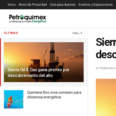
Inicio
Aviso de Privacidad
Guía para Autores
Eventos y Exposiciones
ÚLTIMAS
Filtro
Sier
desc
en
Noticias 
Sierra Oil & Gas gana premio por
descubrimiento del año
Quintana Roo crea comisión para
eficiencia energética