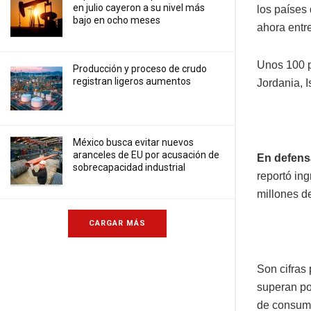
en julio cayeron a su nivel más
los países
bajo en ocho meses
ahora entr
Unos 100 p
Producción y proceso de crudo
registran ligeros aumentos
Jordania, 
México busca evitar nuevos
aranceles de EU por acusación de
En defensa
sobrecapacidad industrial
reportó in
millones d
CARGAR MÁS
Son cifras
superan p
de consumo