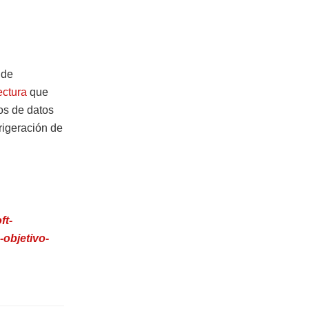
 de
ectura
que
os de datos
rigeración de
ft-
-objetivo-