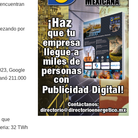
 encuentran
pezando por
023, Google
ganó 211.000
s que
eria: 32 TWh