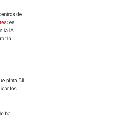
 centros de
tes
: es
 la IA
rar la
e pinta Bill
icar los
le ha