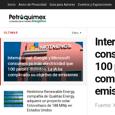
Inicio
Aviso de Privacidad
Guía para Autores
Eventos y Exposiciones
ÚLTIMAS
Filtro
Inte
cons
Internacional: Google y Microsoft
100 
consumen ya más electricidad que
100 países distintos. La IA ha
complicado su objetivo de emisiones
comp
emi
Heelstone Renewable Energy,
compañía de Qualitas Energy,
adquiere un proyecto solar
Fuente: 
fotovoltaico de 188 MWp en
Estados Unidos