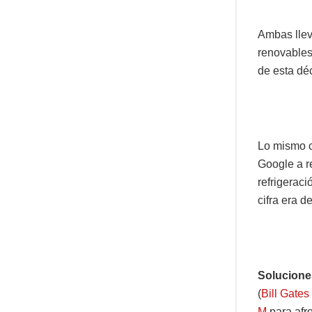
Ambas llev
renovable
de esta dé
Lo mismo 
Google a r
refrigerac
cifra era 
Solucione
(
Bill Gates
M
para afro