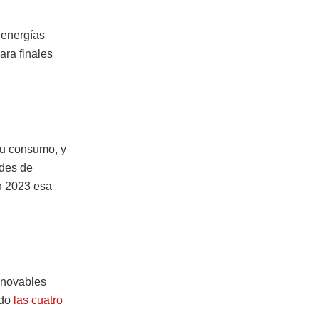
 energías
ara finales
u consumo, y
ades de
en 2023 esa
enovables
ado
las cuatro