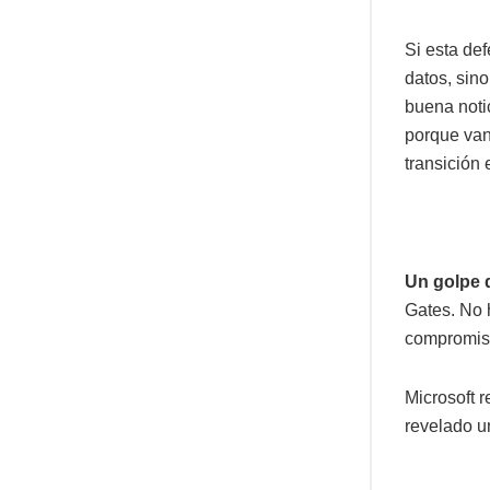
Si esta def
datos, sin
buena noti
porque van 
transición 
Un golpe d
Gates. No h
compromis
Microsoft 
revelado 