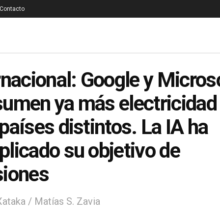
Contacto
rnacional: Google y Micros
umen ya más electricidad
países distintos. La IA ha
licado su objetivo de
siones
Xataka / Matías S. Zavia